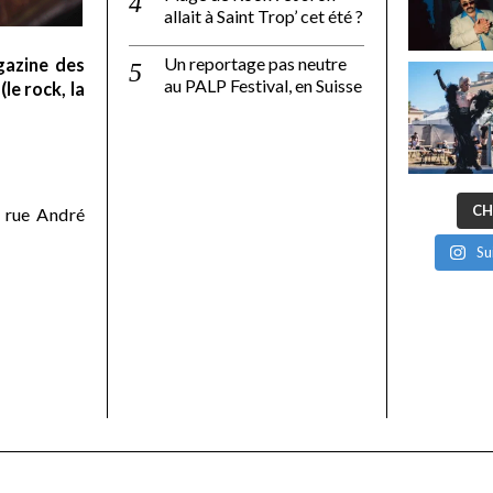
allait à Saint Trop’ cet été ?
Un reportage pas neutre
gazine des
au PALP Festival, en Suisse
le rock, la
CH
 rue André
Su