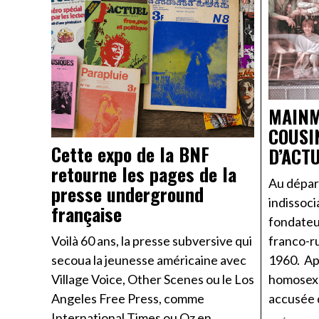
MAINM
COUSI
Cette expo de la BNF
D’ACT
retourne les pages de la
Au départ
presse underground
indissoci
française
fondateur
franco-r
Voilà 60 ans, la presse subversive qui
1960. Ap
secoua la jeunesse américaine avec
homosexu
Village Voice, Other Scenes ou le Los
accusée 
Angeles Free Press, comme
International Times ou Oz en