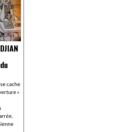
DJIAN
 du
t se cache
verture »
a
arrée.
hienne