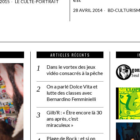
 2015
LE CULTE
·
PORTRAIT
28 AVRIL 2014
BD
·
CULTURISM
ARTICLES RÉCENTS
Dans le vortex des jeux
gon
vidéo consacrés à la pêche
Seul
On a parlé Dolce Vita et
lutte des classes avec
Bernardino Femminielli
Gilb’R : « Être encore là 30
ans après, c’est
miraculeux »
Plage de Rock : et si on