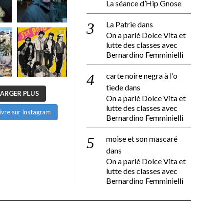
La séance d’Hip Gnose
La Patrie
dans
On a parlé Dolce Vita et
lutte des classes avec
Bernardino Femminielli
carte noire negra à l'o
tiede
dans
ARGER PLUS
On a parlé Dolce Vita et
lutte des classes avec
ivre sur Instagram
Bernardino Femminielli
moise et son mascaré
dans
On a parlé Dolce Vita et
lutte des classes avec
Bernardino Femminielli