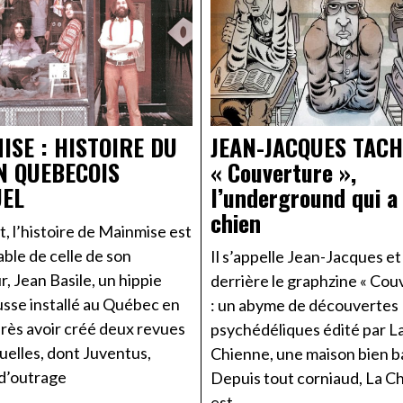
ISE : HISTOIRE DU
JEAN-JACQUES TACH
N QUEBECOIS
« Couverture »,
UEL
l’underground qui a
chien
, l’histoire de Mainmise est
able de celle de son
Il s’appelle Jean-Jacques e
, Jean Basile, un hippie
derrière le graphzine « Cou
usse installé au Québec en
: un abyme de découvertes
rès avoir créé deux revues
psychédéliques édité par L
elles, dont Juventus,
Chienne, une maison bien b
d’outrage
Depuis tout corniaud, La C
est