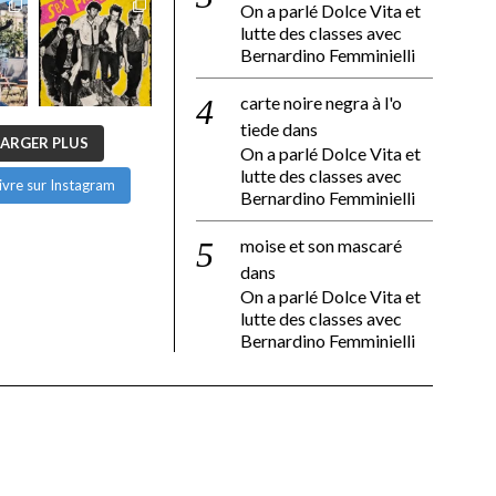
On a parlé Dolce Vita et
lutte des classes avec
Bernardino Femminielli
carte noire negra à l'o
tiede
dans
ARGER PLUS
On a parlé Dolce Vita et
lutte des classes avec
ivre sur Instagram
Bernardino Femminielli
moise et son mascaré
dans
On a parlé Dolce Vita et
lutte des classes avec
Bernardino Femminielli