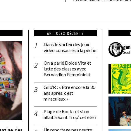
ARTICLES RÉCENTS
Dans le vortex des jeux
gon
vidéo consacrés à la pêche
Seul
On a parlé Dolce Vita et
lutte des classes avec
Bernardino Femminielli
Gilb’R : « Être encore là 30
ans après, c’est
miraculeux »
Plage de Rock : et si on
allait à Saint Trop’ cet été ?
Un reportage pas neutre
gazine des