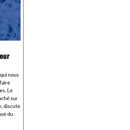
our
 qui nous
faire
es. Le
uché sur
, discute
que du