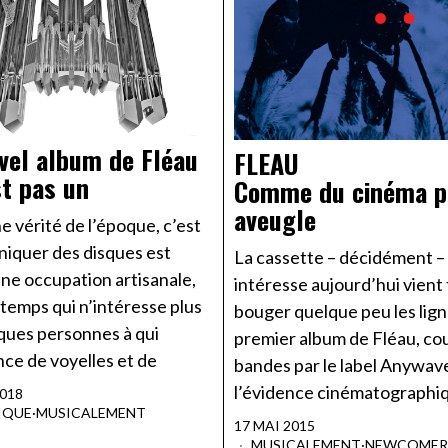
vel album de Fléau
FLEAU
st pas un
Comme du cinéma p
aveugle
une vérité de l’époque, c’est
niquer des disques est
La cassette – décidément –
ne occupation artisanale,
intéresse aujourd’hui vient 
temps qui n’intéresse plus
bouger quelque peu les lign
ques personnes à qui
premier album de Fléau, co
ce de voyelles et de
bandes par le label Anywave
l’évidence cinématographi
2018
IQUE
·
MUSICALEMENT
17 MAI 2015
MUSICALEMENT
·
NEWCOMER