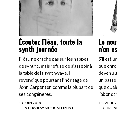
Écoutez Fléau, toute la
Le nou
synth journée
n’en e
Fléau ne crache pas sur les nappes
S’il est 
de synthé, mais refuse de s’asseoir à
que chro
la table de la synthwave. Il
devenu u
revendique pourtant l’héritage de
un passe 
John Carpenter, comme la plupart de
que quel
ses congénères,
l’abondan
13 JUIN 2018
13 AVRIL 
INTERVIEW
·
MUSICALEMENT
CHRON