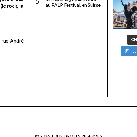
au PALP Festival, en Suisse
le rock, la
CH
 rue André
Su
©
2026
TOUS DROITS RÉSERVÉS