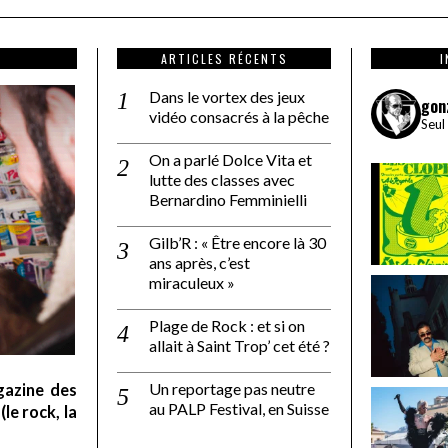
ARTICLES RÉCENTS
Dans le vortex des jeux
gon
vidéo consacrés à la pêche
Seul
On a parlé Dolce Vita et
lutte des classes avec
Bernardino Femminielli
Gilb’R : « Être encore là 30
ans après, c’est
miraculeux »
Plage de Rock : et si on
allait à Saint Trop’ cet été ?
Un reportage pas neutre
gazine des
au PALP Festival, en Suisse
le rock, la