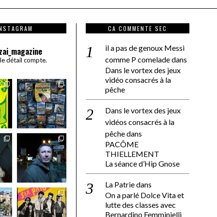
INSTAGRAM
CA COMMENTE SEC
il a pas de genoux Messi
zai_magazine
comme P comelade
dans
 le détail compte.
Dans le vortex des jeux
vidéo consacrés à la
pêche
Dans le vortex des jeux
vidéos consacrés à la
pêche
dans
PACÔME
THIELLEMENT
La séance d’Hip Gnose
La Patrie
dans
On a parlé Dolce Vita et
lutte des classes avec
Bernardino Femminielli