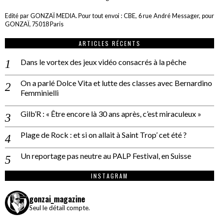
Edité par GONZAÏ MEDIA. Pour tout envoi : CBE, 6 rue André Messager, pour
GONZAÏ, 75018 Paris
ARTICLES RÉCENTS
Dans le vortex des jeux vidéo consacrés à la pêche
On a parlé Dolce Vita et lutte des classes avec Bernardino
Femminielli
Gilb’R : « Être encore là 30 ans après, c’est miraculeux »
Plage de Rock : et si on allait à Saint Trop’ cet été ?
Un reportage pas neutre au PALP Festival, en Suisse
INSTAGRAM
gonzai_magazine
Seul le détail compte.