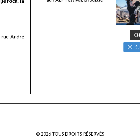
le rock, la
CH
 rue André
Su
©
2026
TOUS DROITS RÉSERVÉS