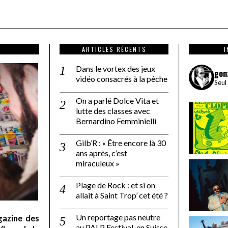
ARTICLES RÉCENTS
Dans le vortex des jeux
gon
vidéo consacrés à la pêche
Seul
On a parlé Dolce Vita et
lutte des classes avec
Bernardino Femminielli
Gilb’R : « Être encore là 30
ans après, c’est
miraculeux »
Plage de Rock : et si on
allait à Saint Trop’ cet été ?
Un reportage pas neutre
gazine des
au PALP Festival, en Suisse