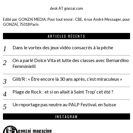
desk AT gonzai.com
Edité par GONZAÏ MEDIA. Pour tout envoi : CBE, 6 rue André Messager, pour
GONZAÏ, 75018 Paris
ARTICLES RÉCENTS
Dans le vortex des jeux vidéo consacrés à la pêche
On a parlé Dolce Vita et lutte des classes avec Bernardino
Femminielli
Gilb’R : « Être encore là 30 ans après, c’est miraculeux »
Plage de Rock : et si on allait à Saint Trop’ cet été ?
Un reportage pas neutre au PALP Festival, en Suisse
INSTAGRAM
gonzai_magazine