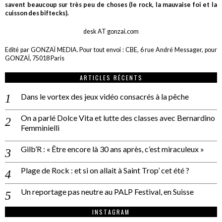
savent beaucoup sur très peu de choses (le rock, la mauvaise foi et la
cuisson des biftecks).
desk AT gonzai.com
Edité par GONZAÏ MEDIA. Pour tout envoi : CBE, 6 rue André Messager, pour
GONZAÏ, 75018 Paris
ARTICLES RÉCENTS
Dans le vortex des jeux vidéo consacrés à la pêche
On a parlé Dolce Vita et lutte des classes avec Bernardino
Femminielli
Gilb’R : « Être encore là 30 ans après, c’est miraculeux »
Plage de Rock : et si on allait à Saint Trop’ cet été ?
Un reportage pas neutre au PALP Festival, en Suisse
INSTAGRAM