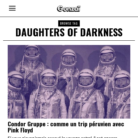
BROWSE TAG
DAUGHTERS OF DARKNESS
Condor Gruppe : comme un trip péruvien avec
Pink Floyd
Si vous n’avez jamais essayé le voyage astral, il est encore