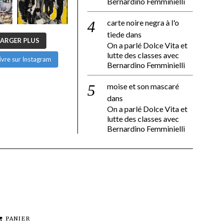
Bernardino Femminielli
carte noire negra à l'o
tiede
dans
ARGER PLUS
On a parlé Dolce Vita et
lutte des classes avec
ivre sur Instagram
Bernardino Femminielli
moise et son mascaré
dans
On a parlé Dolce Vita et
lutte des classes avec
Bernardino Femminielli
PANIER