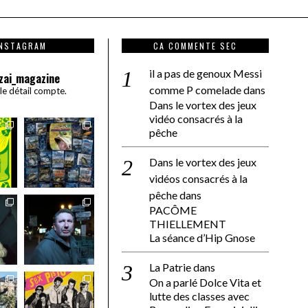
INSTAGRAM
CA COMMENTE SEC
il a pas de genoux Messi
zai_magazine
comme P comelade
dans
 le détail compte.
Dans le vortex des jeux
vidéo consacrés à la
pêche
Dans le vortex des jeux
vidéos consacrés à la
pêche
dans
PACÔME
THIELLEMENT
La séance d’Hip Gnose
La Patrie
dans
On a parlé Dolce Vita et
lutte des classes avec