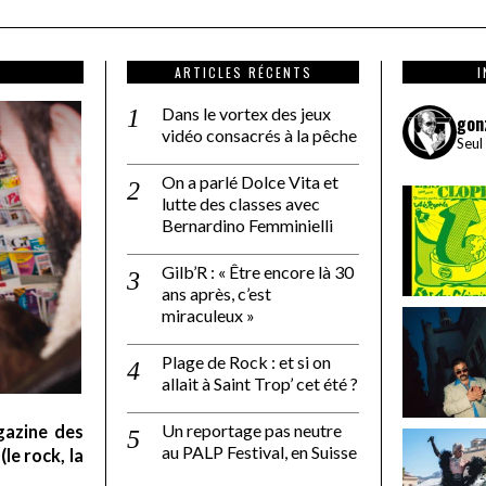
ARTICLES RÉCENTS
Dans le vortex des jeux
gon
vidéo consacrés à la pêche
Seul
On a parlé Dolce Vita et
lutte des classes avec
Bernardino Femminielli
Gilb’R : « Être encore là 30
ans après, c’est
miraculeux »
Plage de Rock : et si on
allait à Saint Trop’ cet été ?
Un reportage pas neutre
gazine des
au PALP Festival, en Suisse
le rock, la