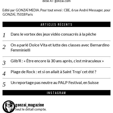
desk AT gonzai.com
Edité par GONZAÏ MEDIA. Pour tout envoi : CBE, 6 rue André Messager, pour
GONZAÏ, 75018 Paris
ARTICLES RÉCENTS
Dans le vortex des jeux vidéo consacrés à la pêche
On a parlé Dolce Vita et lutte des classes avec Bernardino
Femminielli
Gilb’R : « Être encore là 30 ans après, c’est miraculeux »
Plage de Rock : et si on allait à Saint Trop’ cet été ?
Un reportage pas neutre au PALP Festival, en Suisse
INSTAGRAM
gonzai_magazine
Seul le détail compte.