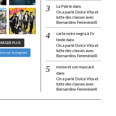
La Patrie
dans
On a parlé Dolce Vita et
lutte des classes avec
Bernardino Femminielli
carte noire negra à l'o
tiede
dans
ARGER PLUS
On a parlé Dolce Vita et
lutte des classes avec
ivre sur Instagram
Bernardino Femminielli
moise et son mascaré
dans
On a parlé Dolce Vita et
lutte des classes avec
Bernardino Femminielli