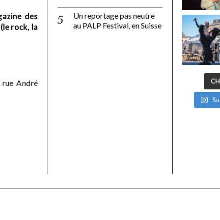
Un reportage pas neutre
gazine des
au PALP Festival, en Suisse
le rock, la
CH
 rue André
Su