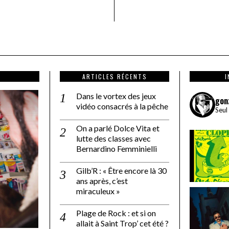
ARTICLES RÉCENTS
Dans le vortex des jeux
gon
vidéo consacrés à la pêche
Seul
On a parlé Dolce Vita et
lutte des classes avec
Bernardino Femminielli
Gilb’R : « Être encore là 30
ans après, c’est
miraculeux »
Plage de Rock : et si on
allait à Saint Trop’ cet été ?