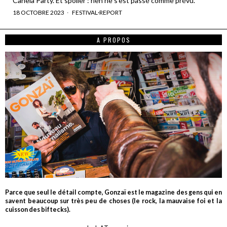
Canela Party. Et spoiler : rien ne s'est passé comme prévu.
18 OCTOBRE 2023
FESTIVAL
·
REPORT
A PROPOS
Parce que seul le détail compte, Gonzaï est le magazine des gens qui en
savent beaucoup sur très peu de choses (le rock, la mauvaise foi et la
cuisson des biftecks).