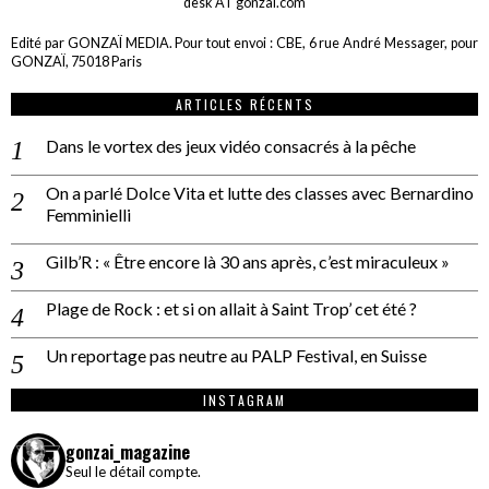
desk AT gonzai.com
Edité par GONZAÏ MEDIA. Pour tout envoi : CBE, 6 rue André Messager, pour
GONZAÏ, 75018 Paris
ARTICLES RÉCENTS
Dans le vortex des jeux vidéo consacrés à la pêche
On a parlé Dolce Vita et lutte des classes avec Bernardino
Femminielli
Gilb’R : « Être encore là 30 ans après, c’est miraculeux »
Plage de Rock : et si on allait à Saint Trop’ cet été ?
Un reportage pas neutre au PALP Festival, en Suisse
INSTAGRAM
gonzai_magazine
Seul le détail compte.