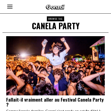
BROWSE TAG
CANELA PARTY
Fallait-il vraiment aller au Festival Canela Party
?
Comme l’année dernière, Gonzaï s’est rendu en cet fin d’été à