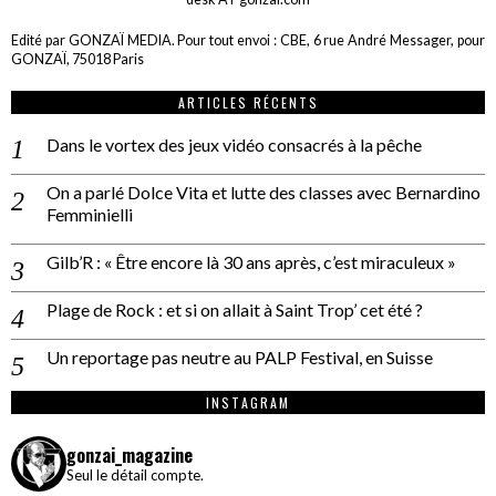
Edité par GONZAÏ MEDIA. Pour tout envoi : CBE, 6 rue André Messager, pour
GONZAÏ, 75018 Paris
ARTICLES RÉCENTS
Dans le vortex des jeux vidéo consacrés à la pêche
On a parlé Dolce Vita et lutte des classes avec Bernardino
Femminielli
Gilb’R : « Être encore là 30 ans après, c’est miraculeux »
Plage de Rock : et si on allait à Saint Trop’ cet été ?
Un reportage pas neutre au PALP Festival, en Suisse
INSTAGRAM
gonzai_magazine
Seul le détail compte.