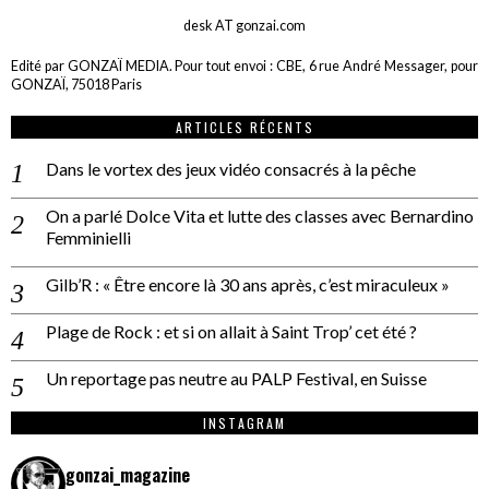
desk AT gonzai.com
Edité par GONZAÏ MEDIA. Pour tout envoi : CBE, 6 rue André Messager, pour
GONZAÏ, 75018 Paris
ARTICLES RÉCENTS
Dans le vortex des jeux vidéo consacrés à la pêche
On a parlé Dolce Vita et lutte des classes avec Bernardino
Femminielli
Gilb’R : « Être encore là 30 ans après, c’est miraculeux »
Plage de Rock : et si on allait à Saint Trop’ cet été ?
Un reportage pas neutre au PALP Festival, en Suisse
INSTAGRAM
gonzai_magazine