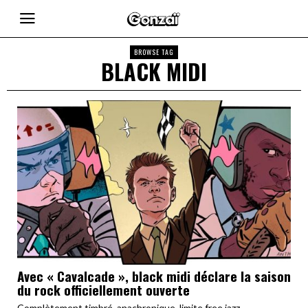
BROWSE TAG
BLACK MIDI
Avec « Cavalcade », black midi déclare la saison
du rock officiellement ouverte
Complètement timbré, anachronique, limite free jazz,