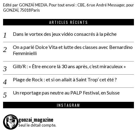
Edité par GONZAÏ MEDIA. Pour tout envoi : CBE, 6 rue André Messager, pour
GONZAÏ, 75018 Paris
ARTICLES RÉCENTS
Dans le vortex des jeux vidéo consacrés à la pêche
On a parlé Dolce Vita et lutte des classes avec Bernardino
Femminielli
Gilb’R : « Être encore là 30 ans après, c’est miraculeux »
Plage de Rock : et si on allait à Saint Trop’ cet été ?
Un reportage pas neutre au PALP Festival, en Suisse
INSTAGRAM
gonzai_magazine
Seul le détail compte.