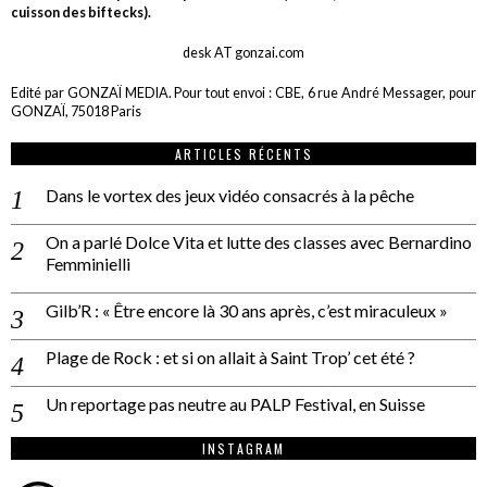
cuisson des biftecks).
desk AT gonzai.com
Edité par GONZAÏ MEDIA. Pour tout envoi : CBE, 6 rue André Messager, pour
GONZAÏ, 75018 Paris
ARTICLES RÉCENTS
Dans le vortex des jeux vidéo consacrés à la pêche
On a parlé Dolce Vita et lutte des classes avec Bernardino
Femminielli
Gilb’R : « Être encore là 30 ans après, c’est miraculeux »
Plage de Rock : et si on allait à Saint Trop’ cet été ?
Un reportage pas neutre au PALP Festival, en Suisse
INSTAGRAM