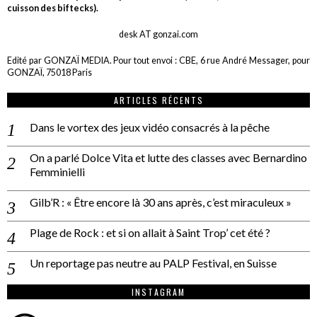
cuisson des biftecks).
desk AT gonzai.com
Edité par GONZAÏ MEDIA. Pour tout envoi : CBE, 6 rue André Messager, pour
GONZAÏ, 75018 Paris
ARTICLES RÉCENTS
Dans le vortex des jeux vidéo consacrés à la pêche
On a parlé Dolce Vita et lutte des classes avec Bernardino
Femminielli
Gilb’R : « Être encore là 30 ans après, c’est miraculeux »
Plage de Rock : et si on allait à Saint Trop’ cet été ?
Un reportage pas neutre au PALP Festival, en Suisse
INSTAGRAM