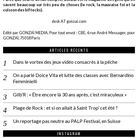
savent beaucoup sur très peu de choses (le rock, la mauvaise foi et la
cuisson des biftecks).
desk AT gonzai.com
Edité par GONZAÏ MEDIA. Pour tout envoi : CBE, 6 rue André Messager, pour
GONZAÏ, 75018 Paris
ARTICLES RÉCENTS
Dans le vortex des jeux vidéo consacrés à la pêche
On a parlé Dolce Vita et lutte des classes avec Bernardino
Femminielli
Gilb’R : « Être encore là 30 ans après, c’est miraculeux »
Plage de Rock : et si on allait à Saint Trop’ cet été ?
Un reportage pas neutre au PALP Festival, en Suisse
INSTAGRAM