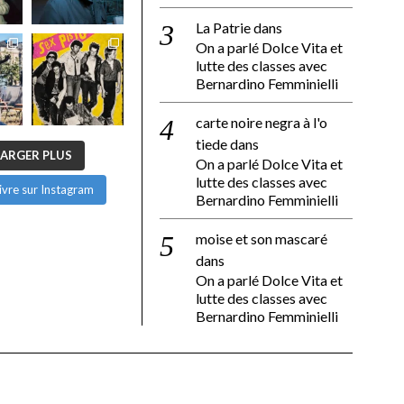
La Patrie
dans
On a parlé Dolce Vita et
lutte des classes avec
Bernardino Femminielli
carte noire negra à l'o
tiede
dans
ARGER PLUS
On a parlé Dolce Vita et
lutte des classes avec
ivre sur Instagram
Bernardino Femminielli
moise et son mascaré
dans
On a parlé Dolce Vita et
lutte des classes avec
Bernardino Femminielli