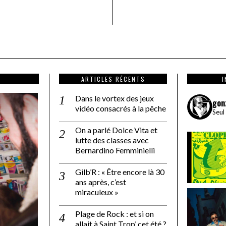
ARTICLES RÉCENTS
Dans le vortex des jeux
gon
vidéo consacrés à la pêche
Seul
On a parlé Dolce Vita et
lutte des classes avec
Bernardino Femminielli
Gilb’R : « Être encore là 30
ans après, c’est
miraculeux »
Plage de Rock : et si on
allait à Saint Trop’ cet été ?