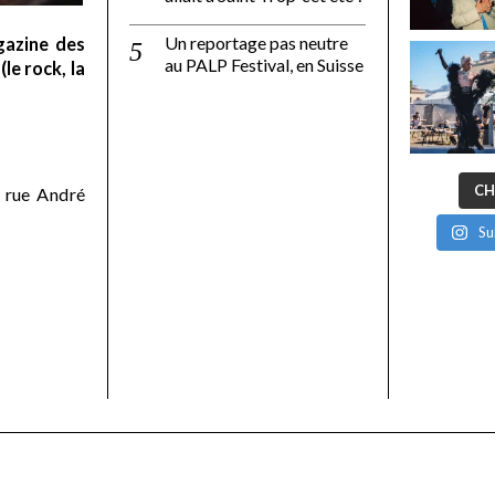
Un reportage pas neutre
gazine des
au PALP Festival, en Suisse
le rock, la
CH
 rue André
Su