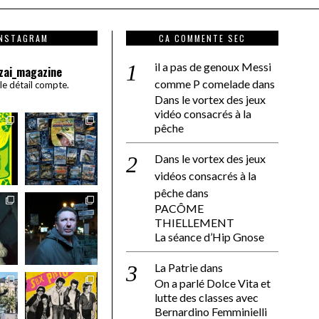
INSTAGRAM
CA COMMENTE SEC
il a pas de genoux Messi
zai_magazine
comme P comelade
dans
 le détail compte.
Dans le vortex des jeux
vidéo consacrés à la
pêche
Dans le vortex des jeux
vidéos consacrés à la
pêche
dans
PACÔME
THIELLEMENT
La séance d’Hip Gnose
La Patrie
dans
On a parlé Dolce Vita et
lutte des classes avec
Bernardino Femminielli