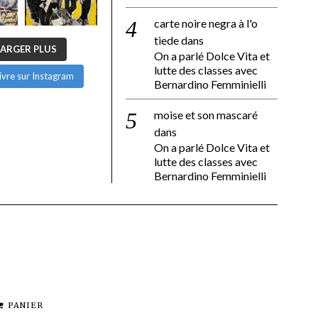
carte noire negra à l'o
tiede
dans
ARGER PLUS
On a parlé Dolce Vita et
lutte des classes avec
ivre sur Instagram
Bernardino Femminielli
moise et son mascaré
dans
On a parlé Dolce Vita et
lutte des classes avec
Bernardino Femminielli
PANIER