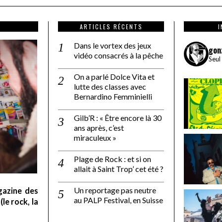
ARTICLES RÉCENTS
Dans le vortex des jeux
gon
vidéo consacrés à la pêche
Seul
On a parlé Dolce Vita et
lutte des classes avec
Bernardino Femminielli
Gilb’R : « Être encore là 30
ans après, c’est
miraculeux »
Plage de Rock : et si on
allait à Saint Trop’ cet été ?
Un reportage pas neutre
gazine des
au PALP Festival, en Suisse
le rock, la