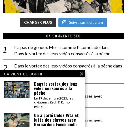
CHARGER PLUS
Suivre sur Instagram
CA COMMENTE SEC
il a pas de genoux Messi comme P comelade
dans
Dans le vortex des jeux vidéo consacrés à la pêche
Dans le vortex des jeux vidéos consacrés à la pêche
dans
PACÔME THIELLEMENT
CA VIENT DE SORTIR
La séance d’Hip Gnose
Dans le vortex des jeux
vidéo consacrés à la
La Patrie
dans
pêche
On a parlé Dolce Vita et lutte des classes avec
Le 19 décembre 2025, les
Bernardino Femminielli
créateurs Zeph & Ramo
jetaient
carte noire negra à l'o tiede
dans
On a parlé Dolce Vita et
lutte des classes avec
On a parlé Dolce Vita et lutte des classes avec
Bernardino Femminielli
Bernardino Femminielli