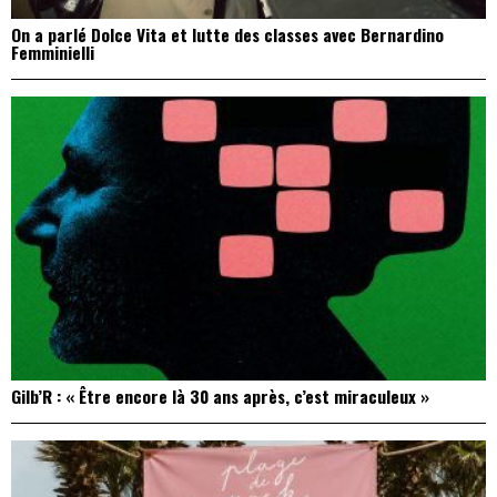
On a parlé Dolce Vita et lutte des classes avec Bernardino
Femminielli
Gilb’R : « Être encore là 30 ans après, c’est miraculeux »