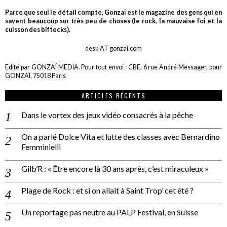
Parce que seul le détail compte, Gonzaï est le magazine des gens qui en
savent beaucoup sur très peu de choses (le rock, la mauvaise foi et la
cuisson des biftecks).
desk AT gonzai.com
Edité par GONZAÏ MEDIA. Pour tout envoi : CBE, 6 rue André Messager, pour
GONZAÏ, 75018 Paris
ARTICLES RÉCENTS
Dans le vortex des jeux vidéo consacrés à la pêche
On a parlé Dolce Vita et lutte des classes avec Bernardino
Femminielli
Gilb’R : « Être encore là 30 ans après, c’est miraculeux »
Plage de Rock : et si on allait à Saint Trop’ cet été ?
Un reportage pas neutre au PALP Festival, en Suisse