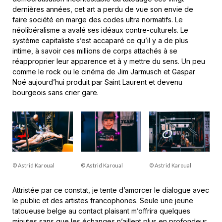
dernières années, cet art a perdu de vue son envie de
faire société en marge des codes ultra normatifs. Le
néolibéralisme a avalé ses idéaux contre-culturels. Le
système capitaliste s’est accaparé ce qu’il y a de plus
intime, à savoir ces millions de corps attachés à se
réapproprier leur apparence et à y mettre du sens. Un peu
comme le rock ou le cinéma de Jim Jarmusch et Gaspar
Noé aujourd’hui produit par Saint Laurent et devenu
bourgeois sans crier gare.
© Astrid Karoual
© Astrid Karoual
© Astrid Karoual
Attristée par ce constat, je tente d’amorcer le dialogue avec
le public et des artistes francophones. Seule une jeune
tatoueuse belge au contact plaisant m’offrira quelques
minutes sans que les échanges n’aillent plus en profondeur.