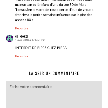
mainstrean et lénifiant digne du top 50 de Marc
Toesca,j’en ai marre de toute cette clique de groupe
frenchy a la petite semaine influencé par le pire des
années 80’s
Répondre
en kloke!
1 avril 2018 à 17 h 50 min
dit :
INTERDIT DE PIPES CHEZ PIPPA
Répondre
LAISSER UN COMMENTAIRE