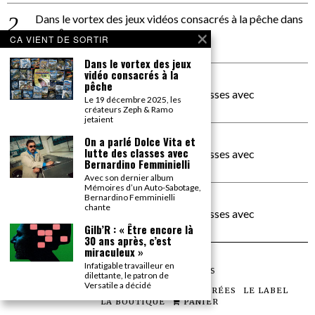
Dans le vortex des jeux vidéos consacrés à la pêche
dans
PACÔME THIELLEMENT
CA VIENT DE SORTIR
La séance d’Hip Gnose
Dans le vortex des jeux
vidéo consacrés à la
La Patrie
dans
pêche
On a parlé Dolce Vita et lutte des classes avec
Le 19 décembre 2025, les
Bernardino Femminielli
créateurs Zeph & Ramo
jetaient
carte noire negra à l'o tiede
dans
On a parlé Dolce Vita et
lutte des classes avec
On a parlé Dolce Vita et lutte des classes avec
Bernardino Femminielli
Bernardino Femminielli
Avec son dernier album
Mémoires d’un Auto-Sabotage,
moise et son mascaré
dans
Bernardino Femminielli
chante
On a parlé Dolce Vita et lutte des classes avec
Bernardino Femminielli
Gilb’R : « Être encore là
30 ans après, c’est
miraculeux »
Infatigable travailleur en
©
2026
TOUS DROITS RÉSERVÉS
dilettante, le patron de
Versatile a décidé
LES ARTICLES
LE MAGAZINE
LES SOIRÉES
LE LABEL
LA BOUTIQUE
PANIER