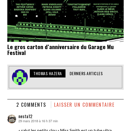
Le gros carton d’anniversaire du Garage Mu
Festival
THOMAS HAZERA
DERNIERS ARTICLES
2 COMMENTS
LAISSER UN COMMENTAIRE
nesta12
29 mars 2018 à 16 h 37 min
dit :
« salut les petits clou » Miss Smith est un tube ultra