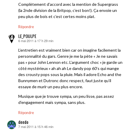
Complètement d’accord avec la mention de Supergrass
(la 2nde division de la Britpop, c’est bon!). Ça envoie un
peu plus de bois et c’est certes moins plat.
Répondre
LE_POULPE
6 mai 2011 à 17 h 29 min
dit :
L’entretien est vraiment bien car on imagine facilement la
personnalité du gars. Genre je me la pète « Je ne savais
pas » pour John Lennon etc. L’argument choc « je garde un
côté mystérieux » ah ah ah Le dandy pop 60’s qui mange
des crousty pops sous la pluie. Mais il adore Echo and the
Bunnymen et Dutronc donc respect, faut juste qu’il
essaye de murir un peu plus encore.
Musique que je trouve sympa, un peu lisse, pas assez
d’engagement mais sympa, sans plus.
Répondre
deedo
7 mai 2011 à 15 h 46 min
dit :