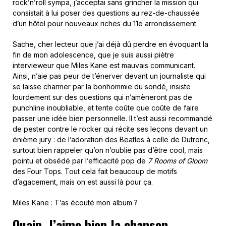
rock’n’roll sympa, j’acceptai sans grincher la mission qui
consistait à lui poser des questions au rez-de-chaussée
d’un hôtel pour nouveaux riches du 11e arrondissement.
Sache, cher lecteur que j’ai déjà dû perdre en évoquant la
fin de mon adolescence, que je suis aussi piètre
intervieweur que Miles Kane est mauvais communicant.
Ainsi, n’aie pas peur de t’énerver devant un journaliste qui
se laisse charmer par la bonhommie du sondé, insiste
lourdement sur des questions qui n’amèneront pas de
punchline inoubliable, et tente coûte que coûte de faire
passer une idée bien personnelle. Il t’est aussi recommandé
de pester contre le rocker qui récite ses leçons devant un
énième jury : de l’adoration des Beatles à celle de Dutronc,
surtout bien rappeler qu’on n’oublie pas d’être cool, mais
pointu et obsédé par l’efficacité pop de
7 Rooms of Gloom
des Four Tops. Tout cela fait beaucoup de motifs
d’agacement, mais on est aussi là pour ça.
Miles Kane : T’as écouté mon album ?
Ouaip. J’aime bien la chanson