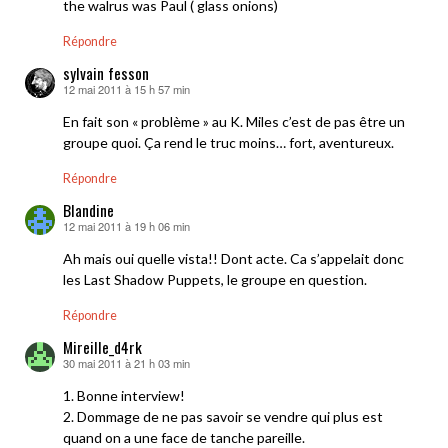
the walrus was Paul ( glass onions)
Répondre
sylvain fesson
12 mai 2011 à 15 h 57 min
dit :
En fait son « problème » au K. Miles c’est de pas être un
groupe quoi. Ça rend le truc moins… fort, aventureux.
Répondre
Blandine
12 mai 2011 à 19 h 06 min
dit :
Ah mais oui quelle vista!! Dont acte. Ca s’appelait donc
les Last Shadow Puppets, le groupe en question.
Répondre
Mireille_d4rk
30 mai 2011 à 21 h 03 min
dit :
1. Bonne interview!
2. Dommage de ne pas savoir se vendre qui plus est
quand on a une face de tanche pareille.