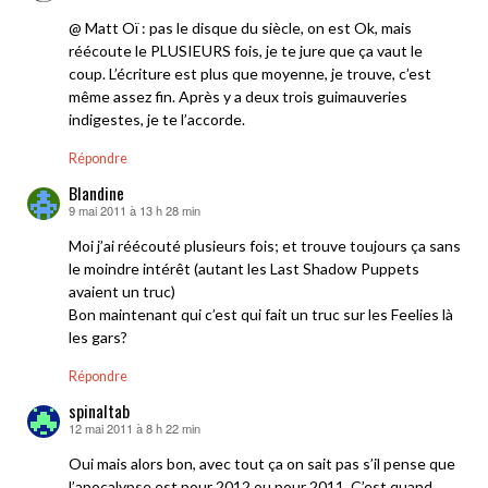
@ Matt Oï : pas le disque du siècle, on est Ok, mais
réécoute le PLUSIEURS fois, je te jure que ça vaut le
coup. L’écriture est plus que moyenne, je trouve, c’est
même assez fin. Après y a deux trois guimauveries
indigestes, je te l’accorde.
Répondre
Blandine
9 mai 2011 à 13 h 28 min
dit :
Moi j’ai réécouté plusieurs fois; et trouve toujours ça sans
le moindre intérêt (autant les Last Shadow Puppets
avaient un truc)
Bon maintenant qui c’est qui fait un truc sur les Feelies là
les gars?
Répondre
spinaltab
12 mai 2011 à 8 h 22 min
dit :
Oui mais alors bon, avec tout ça on sait pas s’il pense que
l’apocalypse est pour 2012 ou pour 2011. C’est quand