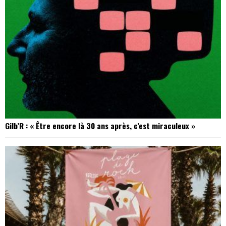
Gilb’R : « Être encore là 30 ans après, c’est miraculeux »