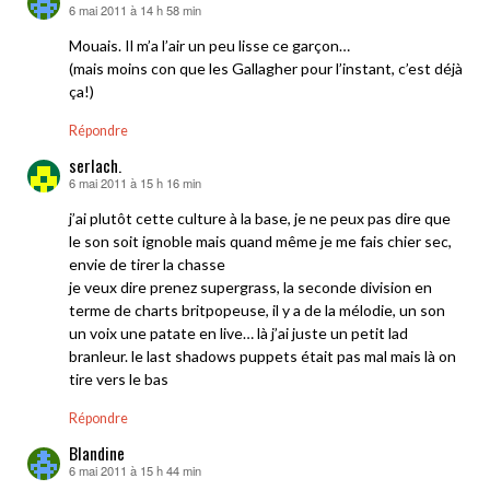
6 mai 2011 à 14 h 58 min
dit :
Mouais. Il m’a l’air un peu lisse ce garçon…
(mais moins con que les Gallagher pour l’instant, c’est déjà
ça!)
Répondre
serlach.
6 mai 2011 à 15 h 16 min
dit :
j’ai plutôt cette culture à la base, je ne peux pas dire que
le son soit ignoble mais quand même je me fais chier sec,
envie de tirer la chasse
je veux dire prenez supergrass, la seconde division en
terme de charts britpopeuse, il y a de la mélodie, un son
un voix une patate en live… là j’ai juste un petit lad
branleur. le last shadows puppets était pas mal mais là on
tire vers le bas
Répondre
Blandine
6 mai 2011 à 15 h 44 min
dit :