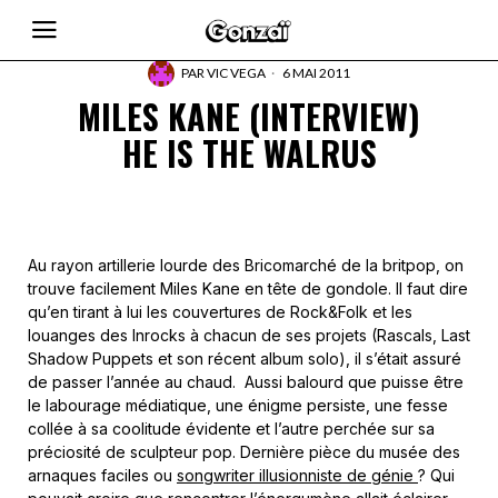
PAR
VIC VEGA
6 MAI 2011
MILES KANE (INTERVIEW)
HE IS THE WALRUS
Au rayon artillerie lourde des Bricomarché de la britpop, on
trouve facilement Miles Kane en tête de gondole. Il faut dire
qu’en tirant à lui les couvertures de Rock&Folk et les
louanges des Inrocks à chacun de ses projets (Rascals, Last
Shadow Puppets et son récent album solo), il s’était assuré
de passer l’année au chaud. Aussi balourd que puisse être
le labourage médiatique, une énigme persiste, une fesse
collée à sa coolitude évidente et l’autre perchée sur sa
préciosité de sculpteur pop. Dernière pièce du musée des
arnaques faciles ou
songwriter illusionniste de génie
? Qui