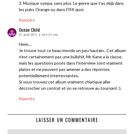
3. Musique sympa, sans plus. Le genre que t’as déjà dans
les pubs Orange ou dans FIFA quoi.
Répondre
Ocean Child
21 août 2011 à 18 h 21 min
dit :
Hmm…
Je trouve tout ce beau monde un peu hautain.. Cet album
n’est certainement pas une bullshit, Mr Kane a la classe,
mais les questions posés dans l’interview sont vraiment
plates et ne peuvent pas amener a des réponses
potentiellement interressantes.
Si vous trouvez cet album vraiment chiatique aller
déccrocher un contrat et on se retrouve au tournant :).
Répondre
LAISSER UN COMMENTAIRE