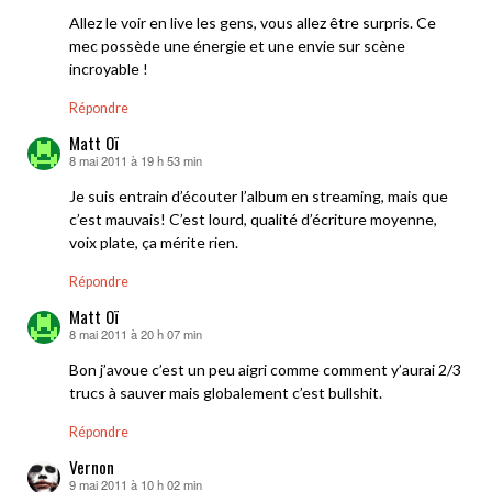
Allez le voir en live les gens, vous allez être surpris. Ce
mec possède une énergie et une envie sur scène
incroyable !
Répondre
Matt Oï
8 mai 2011 à 19 h 53 min
dit :
Je suis entrain d’écouter l’album en streaming, mais que
c’est mauvais! C’est lourd, qualité d’écriture moyenne,
voix plate, ça mérite rien.
Répondre
Matt Oï
8 mai 2011 à 20 h 07 min
dit :
Bon j’avoue c’est un peu aigri comme comment y’aurai 2/3
trucs à sauver mais globalement c’est bullshit.
Répondre
Vernon
9 mai 2011 à 10 h 02 min
dit :