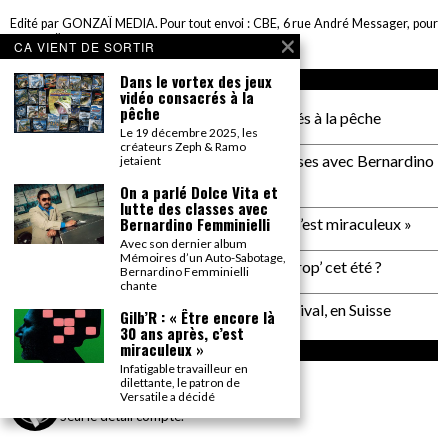
Edité par GONZAÏ MEDIA. Pour tout envoi : CBE, 6 rue André Messager, pour
GONZAÏ, 75018 Paris
CA VIENT DE SORTIR
Dans le vortex des jeux
ARTICLES RÉCENTS
vidéo consacrés à la
pêche
Dans le vortex des jeux vidéo consacrés à la pêche
Le 19 décembre 2025, les
créateurs Zeph & Ramo
On a parlé Dolce Vita et lutte des classes avec Bernardino
jetaient
Femminielli
On a parlé Dolce Vita et
lutte des classes avec
Bernardino Femminielli
Gilb’R : « Être encore là 30 ans après, c’est miraculeux »
Avec son dernier album
Mémoires d’un Auto-Sabotage,
Plage de Rock : et si on allait à Saint Trop’ cet été ?
Bernardino Femminielli
chante
Un reportage pas neutre au PALP Festival, en Suisse
Gilb’R : « Être encore là
30 ans après, c’est
miraculeux »
INSTAGRAM
Infatigable travailleur en
dilettante, le patron de
gonzai_magazine
Versatile a décidé
Seul le détail compte.