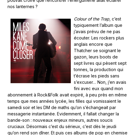
pouvait croire que rencontrer l’énergumène allait éclairer
nos lanternes ?
Colour of the Trap
, c’est
typiquement l’album que
j’avais prévu de ne pas
écouter. Les rockers plus
anglais encore que
Thatcher se soignant le
gazon, leurs boots de
sept livres qui pèsent sept
tonnes, la production qui
t’écrase les pieds sans
s’excuser… Non, j’en avais
fini avec eux quand mon
abonnement à Rock&Folk avait expiré, à peu près en même
temps que mes années lycée, les filles qui vomissaient le
samedi soir et les DM de maths qu’on s’échangeait par
messagerie instantanée. Evidemment, il fallait changer la
bande-son : nouveaux enjeux mineurs, autres soucis
cruciaux. Désormais c’est du sérieux, c’est dès le jeudi
qu’on rend son dîner. Et puis ces albums de pop en chemise