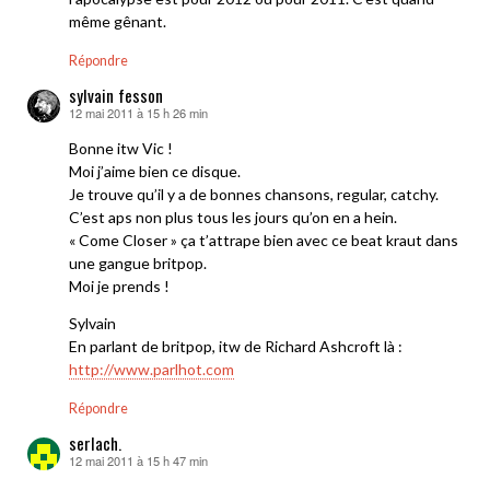
même gênant.
Répondre
sylvain fesson
12 mai 2011 à 15 h 26 min
dit :
Bonne itw Vic !
Moi j’aime bien ce disque.
Je trouve qu’il y a de bonnes chansons, regular, catchy.
C’est aps non plus tous les jours qu’on en a hein.
« Come Closer » ça t’attrape bien avec ce beat kraut dans
une gangue britpop.
Moi je prends !
Sylvain
En parlant de britpop, itw de Richard Ashcroft là :
http://www.parlhot.com
Répondre
serlach.
12 mai 2011 à 15 h 47 min
dit :