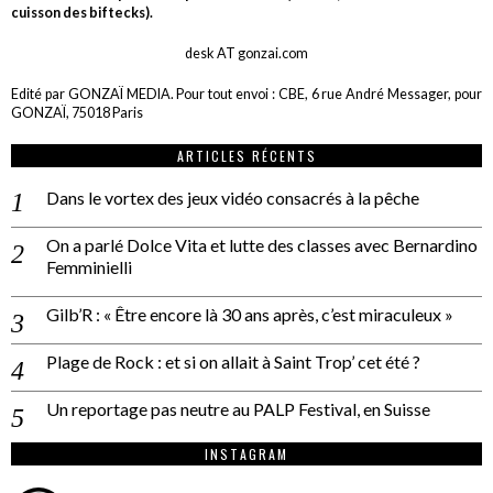
cuisson des biftecks).
desk AT gonzai.com
Edité par GONZAÏ MEDIA. Pour tout envoi : CBE, 6 rue André Messager, pour
GONZAÏ, 75018 Paris
ARTICLES RÉCENTS
Dans le vortex des jeux vidéo consacrés à la pêche
On a parlé Dolce Vita et lutte des classes avec Bernardino
Femminielli
Gilb’R : « Être encore là 30 ans après, c’est miraculeux »
Plage de Rock : et si on allait à Saint Trop’ cet été ?
Un reportage pas neutre au PALP Festival, en Suisse
INSTAGRAM