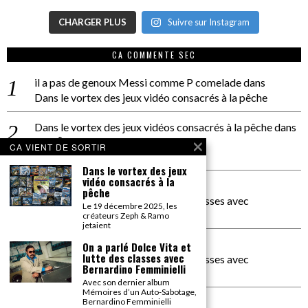
CHARGER PLUS
Suivre sur Instagram
CA COMMENTE SEC
il a pas de genoux Messi comme P comelade
dans
Dans le vortex des jeux vidéo consacrés à la pêche
Dans le vortex des jeux vidéos consacrés à la pêche
dans
PACÔME THIELLEMENT
CA VIENT DE SORTIR
La séance d’Hip Gnose
Dans le vortex des jeux
vidéo consacrés à la
La Patrie
dans
pêche
On a parlé Dolce Vita et lutte des classes avec
Le 19 décembre 2025, les
Bernardino Femminielli
créateurs Zeph & Ramo
jetaient
carte noire negra à l'o tiede
dans
On a parlé Dolce Vita et
lutte des classes avec
On a parlé Dolce Vita et lutte des classes avec
Bernardino Femminielli
Bernardino Femminielli
Avec son dernier album
Mémoires d’un Auto-Sabotage,
moise et son mascaré
dans
Bernardino Femminielli