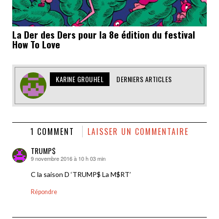
La Der des Ders pour la 8e édition du festival
How To Love
KARINE GROUHEL
DERNIERS ARTICLES
1 COMMENT
LAISSER UN COMMENTAIRE
TRUMP$
9 novembre 2016 à 10 h 03 min
dit :
C la saison D ‘TRUMP$ La M$RT’
Répondre