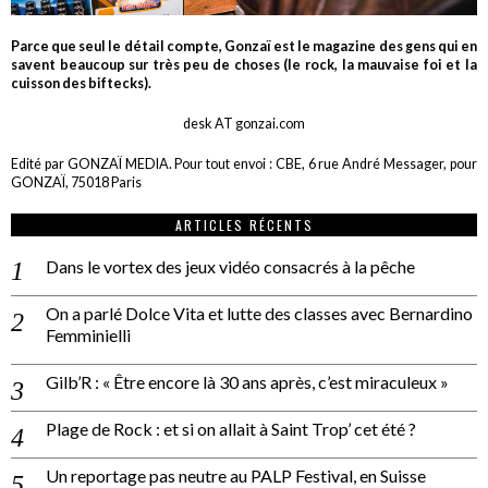
Parce que seul le détail compte, Gonzaï est le magazine des gens qui en
savent beaucoup sur très peu de choses (le rock, la mauvaise foi et la
cuisson des biftecks).
desk AT gonzai.com
Edité par GONZAÏ MEDIA. Pour tout envoi : CBE, 6 rue André Messager, pour
GONZAÏ, 75018 Paris
ARTICLES RÉCENTS
Dans le vortex des jeux vidéo consacrés à la pêche
On a parlé Dolce Vita et lutte des classes avec Bernardino
Femminielli
Gilb’R : « Être encore là 30 ans après, c’est miraculeux »
Plage de Rock : et si on allait à Saint Trop’ cet été ?
Un reportage pas neutre au PALP Festival, en Suisse