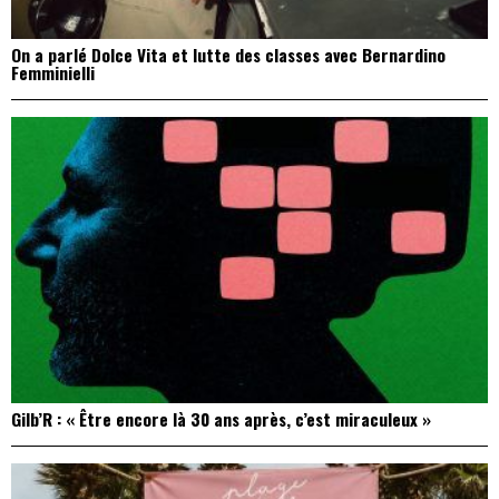
On a parlé Dolce Vita et lutte des classes avec Bernardino
Femminielli
Gilb’R : « Être encore là 30 ans après, c’est miraculeux »