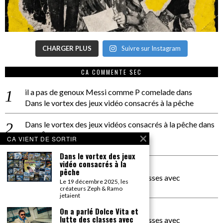
CHARGER PLUS
Suivre sur Instagram
CA COMMENTE SEC
il a pas de genoux Messi comme P comelade
dans
Dans le vortex des jeux vidéo consacrés à la pêche
Dans le vortex des jeux vidéos consacrés à la pêche
dans
PACÔME THIELLEMENT
CA VIENT DE SORTIR
La séance d’Hip Gnose
Dans le vortex des jeux
vidéo consacrés à la
La Patrie
dans
pêche
On a parlé Dolce Vita et lutte des classes avec
Le 19 décembre 2025, les
Bernardino Femminielli
créateurs Zeph & Ramo
jetaient
carte noire negra à l'o tiede
dans
On a parlé Dolce Vita et
lutte des classes avec
On a parlé Dolce Vita et lutte des classes avec