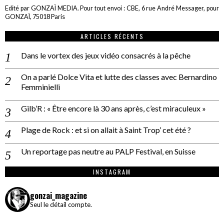
Edité par GONZAÏ MEDIA. Pour tout envoi : CBE, 6 rue André Messager, pour
GONZAÏ, 75018 Paris
ARTICLES RÉCENTS
Dans le vortex des jeux vidéo consacrés à la pêche
On a parlé Dolce Vita et lutte des classes avec Bernardino
Femminielli
Gilb’R : « Être encore là 30 ans après, c’est miraculeux »
Plage de Rock : et si on allait à Saint Trop’ cet été ?
Un reportage pas neutre au PALP Festival, en Suisse
INSTAGRAM
gonzai_magazine
Seul le détail compte.