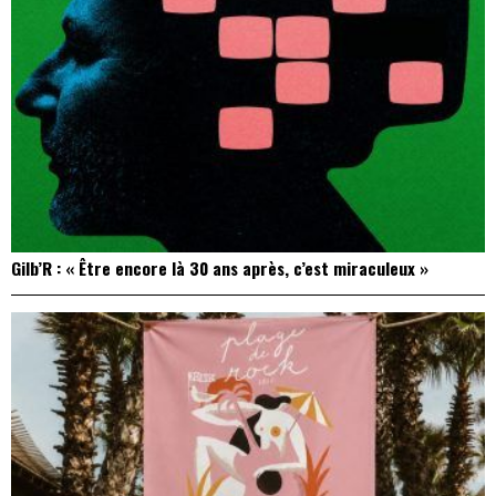
Gilb’R : « Être encore là 30 ans après, c’est miraculeux »