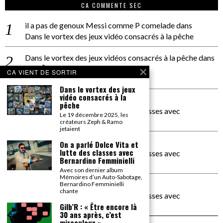
CA COMMENTE SEC
il a pas de genoux Messi comme P comelade
dans
Dans le vortex des jeux vidéo consacrés à la pêche
Dans le vortex des jeux vidéos consacrés à la pêche
dans
PACÔME THIELLEMENT
CA VIENT DE SORTIR
La séance d’Hip Gnose
Dans le vortex des jeux
vidéo consacrés à la
La Patrie
dans
pêche
On a parlé Dolce Vita et lutte des classes avec
Le 19 décembre 2025, les
Bernardino Femminielli
créateurs Zeph & Ramo
jetaient
carte noire negra à l'o tiede
dans
On a parlé Dolce Vita et
lutte des classes avec
On a parlé Dolce Vita et lutte des classes avec
Bernardino Femminielli
Bernardino Femminielli
Avec son dernier album
Mémoires d’un Auto-Sabotage,
moise et son mascaré
dans
Bernardino Femminielli
chante
On a parlé Dolce Vita et lutte des classes avec
Bernardino Femminielli
Gilb’R : « Être encore là
30 ans après, c’est
miraculeux »