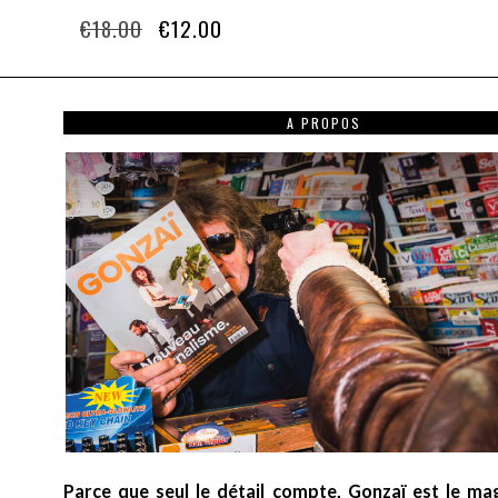
Le
Le
€
18.00
€
12.00
prix
prix
initial
actuel
était :
est :
A PROPOS
€18.00.
€12.00.
Parce que seul le détail compte, Gonzaï est le ma