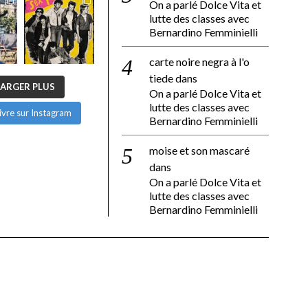
On a parlé Dolce Vita et
lutte des classes avec
Bernardino Femminielli
carte noire negra à l'o
tiede
dans
ARGER PLUS
On a parlé Dolce Vita et
lutte des classes avec
ivre sur Instagram
Bernardino Femminielli
moise et son mascaré
dans
On a parlé Dolce Vita et
lutte des classes avec
Bernardino Femminielli