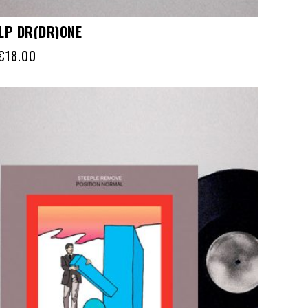
LP DR(DR)ONE
€
18.00