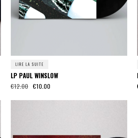
LIRE LA SUITE
LP PAUL WINSLOW
Le
Le
€
12.00
€
10.00
prix
prix
initial
actuel
était :
est :
€12.00.
€10.00.