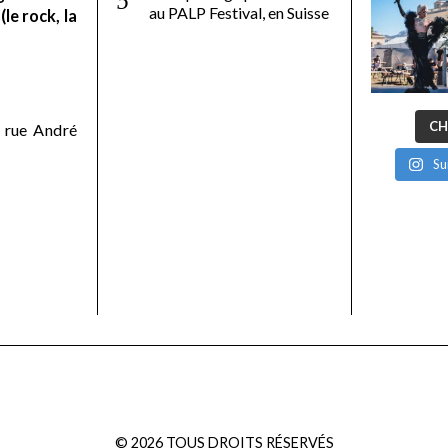
au PALP Festival, en Suisse
le rock, la
CH
 rue André
Su
©
2026
TOUS DROITS RÉSERVÉS