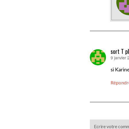
sort T p
9 janvier
dit :
si Kari
Répondr