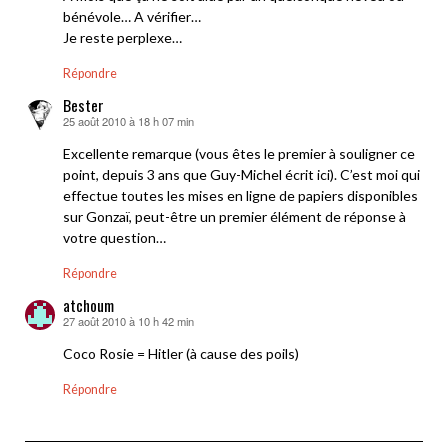
bénévole… A vérifier…
Je reste perplexe…
Répondre
Bester
25 août 2010 à 18 h 07 min
dit :
Excellente remarque (vous êtes le premier à souligner ce
point, depuis 3 ans que Guy-Michel écrit ici). C’est moi qui
effectue toutes les mises en ligne de papiers disponibles
sur Gonzaï, peut-être un premier élément de réponse à
votre question…
Répondre
atchoum
27 août 2010 à 10 h 42 min
dit :
Coco Rosie = Hitler (à cause des poils)
Répondre