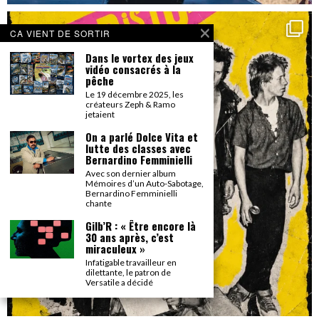
CA VIENT DE SORTIR
Dans le vortex des jeux
vidéo consacrés à la
pêche
Le 19 décembre 2025, les
créateurs Zeph & Ramo
jetaient
On a parlé Dolce Vita et
lutte des classes avec
Bernardino Femminielli
Avec son dernier album
Mémoires d’un Auto-Sabotage,
Bernardino Femminielli
chante
Gilb’R : « Être encore là
30 ans après, c’est
miraculeux »
Infatigable travailleur en
dilettante, le patron de
Versatile a décidé