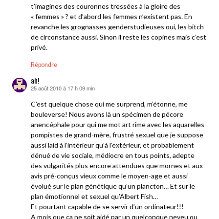
t’imagines des couronnes tressées à la gloire des
« femmes » ? et d’abord les femmes n’existent pas. En
revanche les grognasses genderstudieuses oui, les bitch
de circonstance aussi. Sinon il reste les copines mais c’est
privé.
Répondre
ah!
25 août 2010 à 17 h 09 min
dit :
C’est quelque chose qui me surprend, m’étonne, me
bouleverse! Nous avons là un spécimen de pécore
anencéphale pour qui me mot art rime avec les aquarelles
pompistes de grand-mère, frustré sexuel que je suppose
aussi laid à l’intérieur qu’à l’extérieur, et probablement
dénué de vie sociale, médiocre en tous points, adepte
des vulgarités plus encore attendues que mornes et aux
avis pré-conçus vieux comme le moyen-age et aussi
évolué sur le plan génétique qu’un plancton… Et sur le
plan émotionnel et sexuel qu’Albert Fish…
Et pourtant capable de se servir d’un ordinateur!!!
A mois que ça ne soit aidé par un quelconque neveu ou