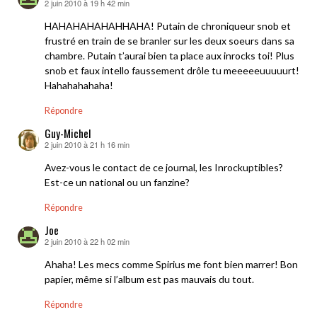
2 juin 2010 à 19 h 42 min
dit :
HAHAHAHAHAHHAHA! Putain de chroniqueur snob et
frustré en train de se branler sur les deux soeurs dans sa
chambre. Putain t’aurai bien ta place aux inrocks toi! Plus
snob et faux intello faussement drôle tu meeeeeuuuuurt!
Hahahahahaha!
Répondre
Guy-Michel
2 juin 2010 à 21 h 16 min
dit :
Avez-vous le contact de ce journal, les Inrockuptibles?
Est-ce un national ou un fanzine?
Répondre
Joe
2 juin 2010 à 22 h 02 min
dit :
Ahaha! Les mecs comme Spirius me font bien marrer! Bon
papier, même si l’album est pas mauvais du tout.
Répondre