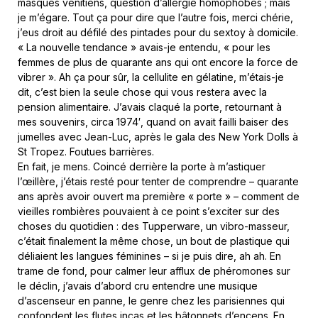
masques vénitiens, question d’allergie homophobes ; mais
je m’égare. Tout ça pour dire que l’autre fois, merci chérie,
j’eus droit au défilé des pintades pour du sextoy à domicile.
« La nouvelle tendance » avais-je entendu, « pour les
femmes de plus de quarante ans qui ont encore la force de
vibrer ». Ah ça pour sûr, la cellulite en gélatine, m’étais-je
dit, c’est bien la seule chose qui vous restera avec la
pension alimentaire. J’avais claqué la porte, retournant à
mes souvenirs, circa 1974′, quand on avait failli baiser des
jumelles avec Jean-Luc, après le gala des New York Dolls à
St Tropez. Foutues barrières.
En fait, je mens. Coincé derrière la porte à m’astiquer
l’œillère, j’étais resté pour tenter de comprendre – quarante
ans après avoir ouvert ma première « porte » – comment de
vieilles rombières pouvaient à ce point s’exciter sur des
choses du quotidien : des Tupperware, un vibro-masseur,
c’était finalement la même chose, un bout de plastique qui
déliaient les langues féminines – si je puis dire, ah ah. En
trame de fond, pour calmer leur afflux de phéromones sur
le déclin, j’avais d’abord cru entendre une musique
d’ascenseur en panne, le genre chez les parisiennes qui
confondent les flutes incas et les bâtonnets d’encens. En