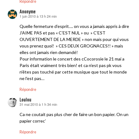
Répondre
Anonyme
1 juin 2010 à 13 h 24 min
dit :
Quelle fermeture d’esprit…. on vous a jamais appris à dire
J’AIME PAS et pas « C’EST NUL » ou » C’EST
OUVERTEMENT DE LA MERDE » non mais pour qui vous
vous prenez quoi! » CES DEUX GROGNACES!! » mais
elles ont jamais rien demandé!
Pour information le concert des cCocorosie le 21 mai a
Paris était vraiment très bien! et ca n’est pas pk vous
n’êtes pas touché par cette musique que tout le monde
ne l’est pas…
Répondre
Loulou
31 mai 2010 à 1 h 34 min
dit :
Ca ne coutait pas plus cher de faire un bon papier. On un
papier correc’
Répondre