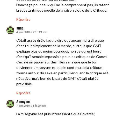
Dommage pour ceux qui ne le comprennent pas, ils ratent
la substantifique moelle de la raison d’etre de la Critique.
Répondre
anne
4 juin 2010 à 22 h 21 min
dit :
c’était assez drôle faut le dire et y aucun mal a dire que
c’est tout simplement de la merde, surtout que GMT
explique plus ou moins pourquoi, non ce qui est lourd
c’est qu’il semble impossible pour les critiques de Gonzai
d’écrire un papier sur des filles sans que que le ton
deviennent misogyne et que le contenu de la critique
tourne autour du sexe en particulier quand la critique est
négative, mais bon de la part de GMT c’était plutôt
prévisible.
Répondre
Anonyme
7 juin 2010 à 8 h 20 min
dit :
La misogynie est plus intéressante que l’inverse;