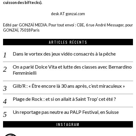
cuisson des biftecks).
desk AT gonzai.com
Edité par GONZAÏ MEDIA. Pour tout envoi : CBE, 6 rue André Messager, pour
GONZAÏ, 75018 Paris
ARTICLES RÉCENTS
Dans le vortex des jeux vidéo consacrés à la pêche
On a parlé Dolce Vita et lutte des classes avec Bernardino
Femminielli
Gilb’R : « Être encore là 30 ans après, c’est miraculeux »
Plage de Rock : et si on allait à Saint Trop’ cet été ?
Un reportage pas neutre au PALP Festival, en Suisse
INSTAGRAM