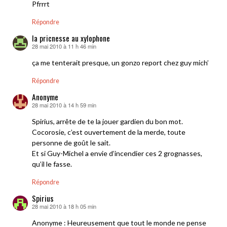
Pfrrrt
Répondre
la pricnesse au xylophone
28 mai 2010 à 11 h 46 min
dit :
ça me tenterait presque, un gonzo report chez guy mich’
Répondre
Anonyme
28 mai 2010 à 14 h 59 min
dit :
Spirius, arrête de te la jouer gardien du bon mot.
Cocorosie, c’est ouvertement de la merde, toute
personne de goût le sait.
Et si Guy-Michel a envie d’incendier ces 2 grognasses,
qu’il le fasse.
Répondre
Spirius
28 mai 2010 à 18 h 05 min
dit :
Anonyme : Heureusement que tout le monde ne pense