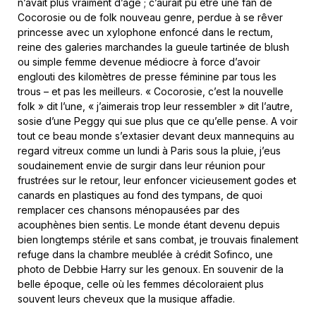
n’avait plus vraiment d’âge ; c’aurait pu être une fan de
Cocorosie ou de folk nouveau genre, perdue à se rêver
princesse avec un xylophone enfoncé dans le rectum,
reine des galeries marchandes la gueule tartinée de blush
ou simple femme devenue médiocre à force d’avoir
englouti des kilomètres de presse féminine par tous les
trous – et pas les meilleurs. « Cocorosie, c’est la nouvelle
folk » dit l’une, « j’aimerais trop leur ressembler » dit l’autre,
sosie d’une Peggy qui sue plus que ce qu’elle pense. A voir
tout ce beau monde s’extasier devant deux mannequins au
regard vitreux comme un lundi à Paris sous la pluie, j’eus
soudainement envie de surgir dans leur réunion pour
frustrées sur le retour, leur enfoncer vicieusement godes et
canards en plastiques au fond des tympans, de quoi
remplacer ces chansons ménopausées par des
acouphènes bien sentis. Le monde étant devenu depuis
bien longtemps stérile et sans combat, je trouvais finalement
refuge dans la chambre meublée à crédit Sofinco, une
photo de Debbie Harry sur les genoux. En souvenir de la
belle époque, celle où les femmes décoloraient plus
souvent leurs cheveux que la musique affadie.