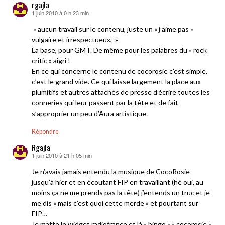
rgajla
1 juin 2010 à 0 h 23 min
dit :
» aucun travail sur le contenu, juste un « j’aime pas »
vulgaire et irrespectueux, »
La base, pour GMT. De même pour les palabres du « rock
critic » aigri !
En ce qui concerne le contenu de cocorosie c’est simple,
c’est le grand vide. Ce qui laisse largement la place aux
plumitifs et autres attachés de presse d’écrire toutes les
conneries qui leur passent par la tête et de fait
s’approprier un peu d’Aura artistique.
Répondre
Rgajla
1 juin 2010 à 21 h 05 min
dit :
Je n’avais jamais entendu la musique de CocoRosie
jusqu’à hier et en écoutant FIP en travaillant (hé oui, au
moins ça ne me prends pas la tête) j’entends un truc et je
me dis « mais c’est quoi cette merde » et pourtant sur
FIP…
Je matte le widget radiofrance et là « bingo » « cocorosie »