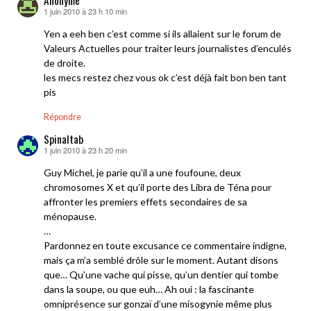
1 juin 2010 à 23 h 10 min
dit :
Yen a eeh ben c’est comme si ils allaient sur le forum de
Valeurs Actuelles pour traiter leurs journalistes d’enculés
de droite.
les mecs restez chez vous ok c’est déjà fait bon ben tant
pis
Répondre
Spinaltab
1 juin 2010 à 23 h 20 min
dit :
Guy Michel, je parie qu’il a une foufoune, deux
chromosomes X et qu’il porte des Libra de Téna pour
affronter les premiers effets secondaires de sa
ménopause.
…
Pardonnez en toute excusance ce commentaire indigne,
mais ça m’a semblé drôle sur le moment. Autant disons
que… Qu’une vache qui pisse, qu’un dentier qui tombe
dans la soupe, ou que euh… Ah oui : la fascinante
omniprésence sur gonzaï d’une misogynie même plus