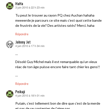
HaHa
3 juin 2010 à 22 h 23 min
dit :
Tu peut le trouver au rayon PQ chez Auchan hahaha
meeeerde je parcours ce site mais c’est quoi cette bande
de frustrés de la vie? Des artistes ratés? Merci. haha
Répondre
Johnny Jet
4 juin 2010 à 17 h 34 min
dit :
…
Désolé Guy Michel mais il est remarquable qu’un vieux
réac de ton âge puisse encore faire tant chier les gens!!
…
Répondre
Peikaji
4 juin 2010 à 18 h 01 min
dit :
Putain, c’est tellement bon de dire que c’est de la merde
et pas de se contenter de j’aime pas.