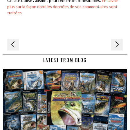
Ce site utilise Akismet pour réduire les indésirables.
En savoir
plus sur la façon dont les données de vos commentaires sont
traitées
.
Navigation
de
LATEST FROM BLOG
l’article