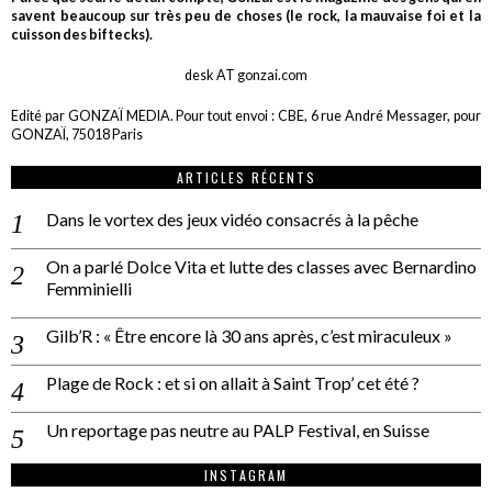
savent beaucoup sur très peu de choses (le rock, la mauvaise foi et la
cuisson des biftecks).
desk AT gonzai.com
Edité par GONZAÏ MEDIA. Pour tout envoi : CBE, 6 rue André Messager, pour
GONZAÏ, 75018 Paris
ARTICLES RÉCENTS
Dans le vortex des jeux vidéo consacrés à la pêche
On a parlé Dolce Vita et lutte des classes avec Bernardino
Femminielli
Gilb’R : « Être encore là 30 ans après, c’est miraculeux »
Plage de Rock : et si on allait à Saint Trop’ cet été ?
Un reportage pas neutre au PALP Festival, en Suisse
INSTAGRAM