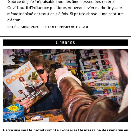
Source de joie inépuisable pour les âmes esseulées en ère
Covid, outil d’influence politique, nouveau levier marketing… Le
mème inanimé est tout cela à fois. Si petite chose - une capture
d’écran,
28 DÉCEMBRE 2020
LE CULTE
·
N'IMPORTE QUOI
A PROPOS
Parce que seul le détail compte, Gonzaï est le magazine des gens qui en