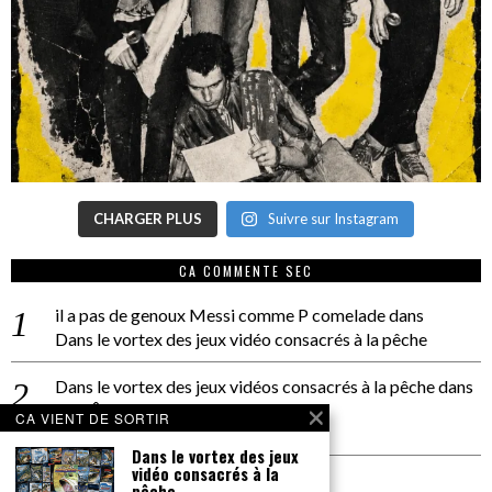
CHARGER PLUS
Suivre sur Instagram
CA COMMENTE SEC
il a pas de genoux Messi comme P comelade
dans
Dans le vortex des jeux vidéo consacrés à la pêche
Dans le vortex des jeux vidéos consacrés à la pêche
dans
PACÔME THIELLEMENT
CA VIENT DE SORTIR
La séance d’Hip Gnose
Dans le vortex des jeux
vidéo consacrés à la
La Patrie
dans
pêche