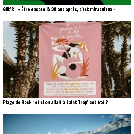
Gilb’R : « Être encore là 30 ans après, c’est miraculeux »
Plage de Rock : et si on allait à Saint Trop’ cet été ?