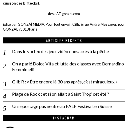
cuisson des biftecks).
desk AT gonzai.com
Edité par GONZAÏ MEDIA. Pour tout envoi : CBE, 6 rue André Messager, pour
GONZAÏ, 75018 Paris
ARTICLES RÉCENTS
Dans le vortex des jeux vidéo consacrés à la pêche
On a parlé Dolce Vita et lutte des classes avec Bernardino
Femminielli
Gilb’R : « Être encore là 30 ans après, c’est miraculeux »
Plage de Rock : et si on allait à Saint Trop’ cet été ?
Un reportage pas neutre au PALP Festival, en Suisse
INSTAGRAM