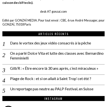
cuisson des biftecks).
desk AT gonzai.com
Edité par GONZAÏ MEDIA. Pour tout envoi : CBE, 6 rue André Messager, pour
GONZAÏ, 75018 Paris
ARTICLES RÉCENTS
Dans le vortex des jeux vidéo consacrés à la pêche
On a parlé Dolce Vita et lutte des classes avec Bernardino
Femminielli
Gilb’R : « Être encore là 30 ans après, c’est miraculeux »
Plage de Rock : et si on allait à Saint Trop’ cet été ?
Un reportage pas neutre au PALP Festival, en Suisse
INSTAGRAM