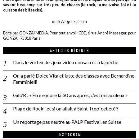
savent beaucoup sur très peu de choses (le rock, la mauvaise foi et la
cuisson des biftecks).
desk AT gonzai.com
Edité par GONZAÏ MEDIA. Pour tout envoi : CBE, 6 rue André Messager, pour
GONZAÏ, 75018 Paris
ARTICLES RÉCENTS
Dans le vortex des jeux vidéo consacrés à la pêche
On a parlé Dolce Vita et lutte des classes avec Bernardino
Femminielli
Gilb’R : « Être encore là 30 ans après, c’est miraculeux »
Plage de Rock : et si on allait à Saint Trop’ cet été ?
Un reportage pas neutre au PALP Festival, en Suisse
INSTAGRAM