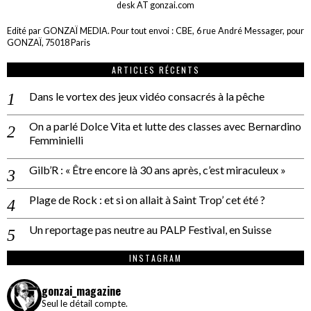
desk AT gonzai.com
Edité par GONZAÏ MEDIA. Pour tout envoi : CBE, 6 rue André Messager, pour
GONZAÏ, 75018 Paris
ARTICLES RÉCENTS
Dans le vortex des jeux vidéo consacrés à la pêche
On a parlé Dolce Vita et lutte des classes avec Bernardino
Femminielli
Gilb’R : « Être encore là 30 ans après, c’est miraculeux »
Plage de Rock : et si on allait à Saint Trop’ cet été ?
Un reportage pas neutre au PALP Festival, en Suisse
INSTAGRAM
gonzai_magazine
Seul le détail compte.