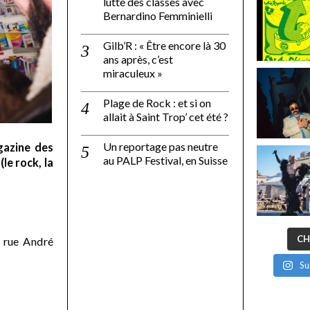
lutte des classes avec
Bernardino Femminielli
Gilb’R : « Être encore là 30
ans après, c’est
miraculeux »
Plage de Rock : et si on
allait à Saint Trop’ cet été ?
Un reportage pas neutre
gazine des
au PALP Festival, en Suisse
le rock, la
CH
 rue André
Su