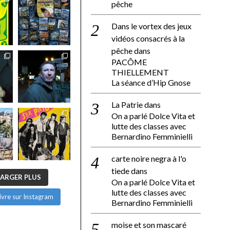
pêche
Dans le vortex des jeux
vidéos consacrés à la
pêche
dans
PACÔME
THIELLEMENT
La séance d’Hip Gnose
La Patrie
dans
On a parlé Dolce Vita et
lutte des classes avec
Bernardino Femminielli
carte noire negra à l'o
tiede
dans
ARGER PLUS
On a parlé Dolce Vita et
lutte des classes avec
ivre sur Instagram
Bernardino Femminielli
moise et son mascaré