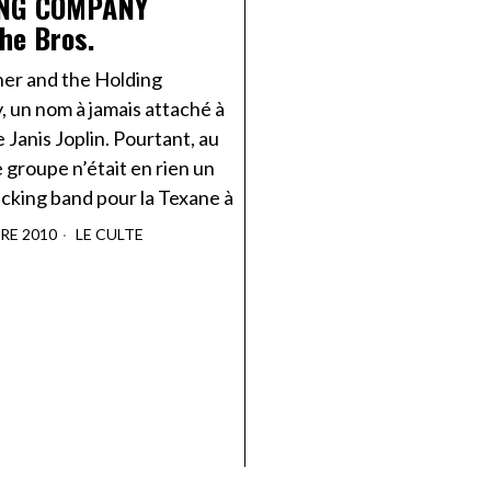
NG COMPANY
he Bros.
her and the Holding
 un nom à jamais attaché à
 Janis Joplin. Pourtant, au
e groupe n’était en rien un
cking band pour la Texane à
RE 2010
LE CULTE