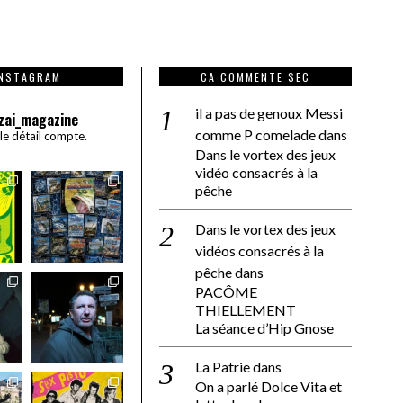
INSTAGRAM
CA COMMENTE SEC
il a pas de genoux Messi
zai_magazine
comme P comelade
dans
 le détail compte.
Dans le vortex des jeux
vidéo consacrés à la
pêche
Dans le vortex des jeux
vidéos consacrés à la
pêche
dans
PACÔME
THIELLEMENT
La séance d’Hip Gnose
La Patrie
dans
On a parlé Dolce Vita et