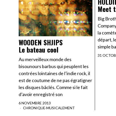
HOLDI
Meet t
Big Brot
Company,
la comète
départ, l
WOODEN SHJIPS
simple ba
Le bateau cool
31 OCTOB
Au merveilleux monde des
bisounours barbus qui peuplent les
contrées lointaines de l’indie rock, il
est de coutume de ne pas égratigner
les disques bâclés. Comme si le fait
d’avoir enregistré son
6 NOVEMBRE 2013
CHRONIQUE
·
MUSICALEMENT