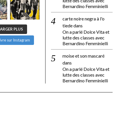
lutte des classes avec
Bernardino Femminielli
carte noire negra à l'o
tiede
dans
ARGER PLUS
On a parlé Dolce Vita et
lutte des classes avec
ivre sur Instagram
Bernardino Femminielli
moise et son mascaré
dans
On a parlé Dolce Vita et
lutte des classes avec
Bernardino Femminielli