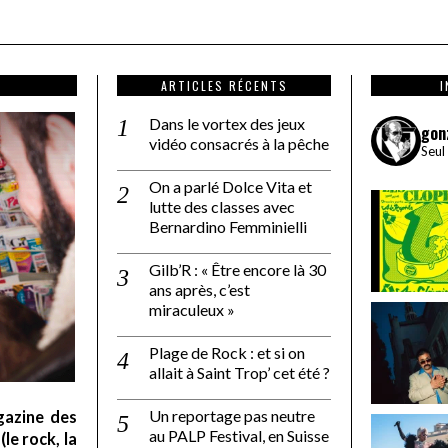
ARTICLES RÉCENTS
Dans le vortex des jeux
gon
vidéo consacrés à la pêche
Seul
On a parlé Dolce Vita et
lutte des classes avec
Bernardino Femminielli
Gilb’R : « Être encore là 30
ans après, c’est
miraculeux »
Plage de Rock : et si on
allait à Saint Trop’ cet été ?
Un reportage pas neutre
gazine des
au PALP Festival, en Suisse
le rock, la