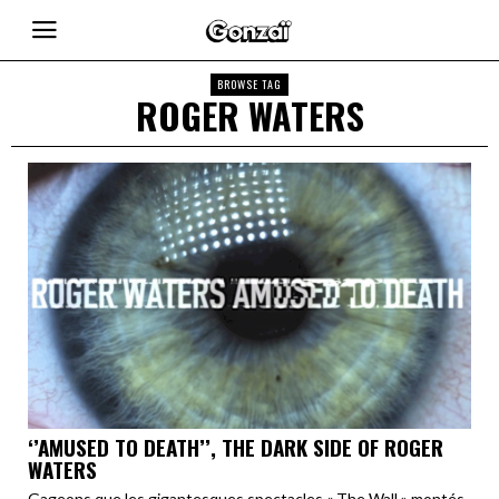
BROWSE TAG
ROGER WATERS
‘’AMUSED TO DEATH’’, THE DARK SIDE OF ROGER
WATERS
Gageons que les gigantesques spectacles « The Wall » montés