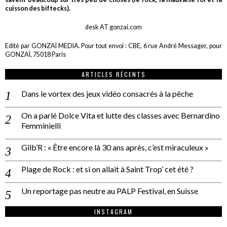
cuisson des biftecks).
desk AT gonzai.com
Edité par GONZAÏ MEDIA. Pour tout envoi : CBE, 6 rue André Messager, pour
GONZAÏ, 75018 Paris
ARTICLES RÉCENTS
Dans le vortex des jeux vidéo consacrés à la pêche
On a parlé Dolce Vita et lutte des classes avec Bernardino
Femminielli
Gilb’R : « Être encore là 30 ans après, c’est miraculeux »
Plage de Rock : et si on allait à Saint Trop’ cet été ?
Un reportage pas neutre au PALP Festival, en Suisse
INSTAGRAM