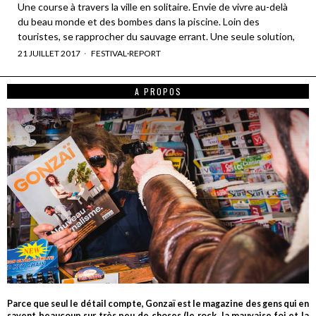
Une course à travers la ville en solitaire. Envie de vivre au-delà
du beau monde et des bombes dans la piscine. Loin des
touristes, se rapprocher du sauvage errant. Une seule solution,
21 JUILLET 2017
FESTIVAL
·
REPORT
A PROPOS
Parce que seul le détail compte, Gonzaï est le magazine des gens qui en
savent beaucoup sur très peu de choses (le rock, la mauvaise foi et la