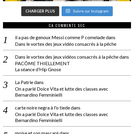
CHARGER PLUS
Suivre sur Instagram
CA COMMENTE SEC
il a pas de genoux Messi comme P comelade
dans
Dans le vortex des jeux vidéo consacrés à la pêche
Dans le vortex des jeux vidéos consacrés à la pêche
dans
PACÔME THIELLEMENT
La séance d’Hip Gnose
La Patrie
dans
On a parlé Dolce Vita et lutte des classes avec
Bernardino Femminielli
carte noire negra à l'o tiede
dans
On a parlé Dolce Vita et lutte des classes avec
Bernardino Femminielli
moise et son mascaré
dans