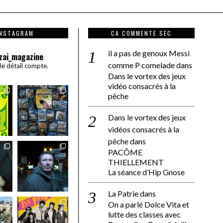
INSTAGRAM
CA COMMENTE SEC
il a pas de genoux Messi
zai_magazine
comme P comelade
dans
 le détail compte.
Dans le vortex des jeux
vidéo consacrés à la
pêche
Dans le vortex des jeux
vidéos consacrés à la
pêche
dans
PACÔME
THIELLEMENT
La séance d’Hip Gnose
La Patrie
dans
On a parlé Dolce Vita et
lutte des classes avec