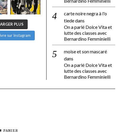
Bernardino Femminielli
carte noire negra à l'o
tiede
dans
ARGER PLUS
On a parlé Dolce Vita et
lutte des classes avec
ivre sur Instagram
Bernardino Femminielli
moise et son mascaré
dans
On a parlé Dolce Vita et
lutte des classes avec
Bernardino Femminielli
PANIER