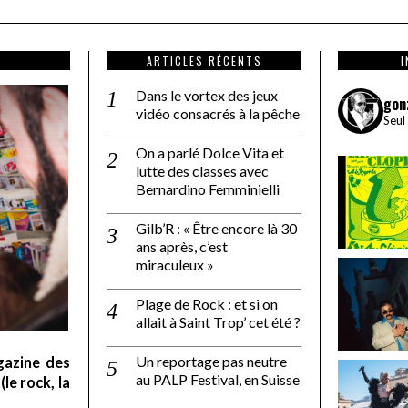
ARTICLES RÉCENTS
Dans le vortex des jeux
gon
vidéo consacrés à la pêche
Seul
On a parlé Dolce Vita et
lutte des classes avec
Bernardino Femminielli
Gilb’R : « Être encore là 30
ans après, c’est
miraculeux »
Plage de Rock : et si on
allait à Saint Trop’ cet été ?
Un reportage pas neutre
gazine des
au PALP Festival, en Suisse
le rock, la