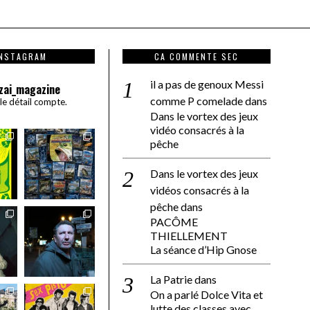
INSTAGRAM
CA COMMENTE SEC
il a pas de genoux Messi
zai_magazine
comme P comelade
dans
 le détail compte.
Dans le vortex des jeux
vidéo consacrés à la
pêche
Dans le vortex des jeux
vidéos consacrés à la
pêche
dans
PACÔME
THIELLEMENT
La séance d’Hip Gnose
La Patrie
dans
On a parlé Dolce Vita et
lutte des classes avec