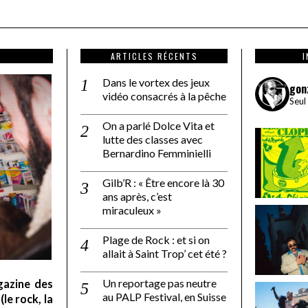
ARTICLES RÉCENTS
Dans le vortex des jeux
gon
vidéo consacrés à la pêche
Seul
On a parlé Dolce Vita et
lutte des classes avec
Bernardino Femminielli
Gilb’R : « Être encore là 30
ans après, c’est
miraculeux »
Plage de Rock : et si on
allait à Saint Trop’ cet été ?
Un reportage pas neutre
gazine des
au PALP Festival, en Suisse
le rock, la