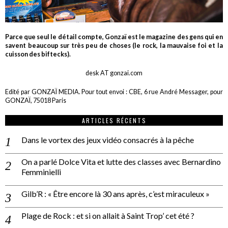
Parce que seul le détail compte, Gonzaï est le magazine des gens qui en
savent beaucoup sur très peu de choses (le rock, la mauvaise foi et la
cuisson des biftecks).
desk AT gonzai.com
Edité par GONZAÏ MEDIA. Pour tout envoi : CBE, 6 rue André Messager, pour
GONZAÏ, 75018 Paris
ARTICLES RÉCENTS
Dans le vortex des jeux vidéo consacrés à la pêche
On a parlé Dolce Vita et lutte des classes avec Bernardino
Femminielli
Gilb’R : « Être encore là 30 ans après, c’est miraculeux »
Plage de Rock : et si on allait à Saint Trop’ cet été ?