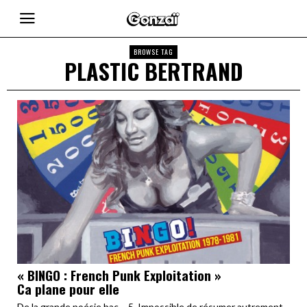
BROWSE TAG
PLASTIC BERTRAND
« BINGO : French Punk Exploitation »
Ca plane pour elle
De la grande poésie bac – 5. Impossible de résumer autrement