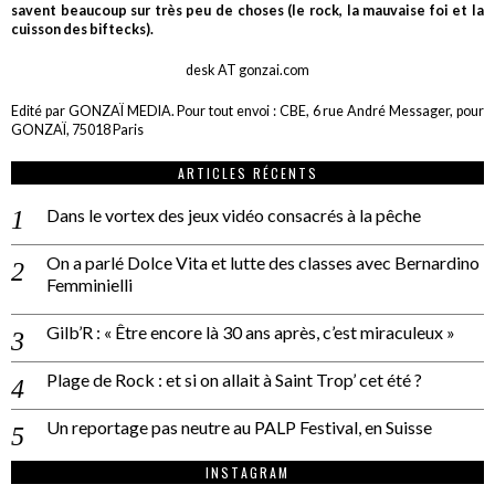
savent beaucoup sur très peu de choses (le rock, la mauvaise foi et la
cuisson des biftecks).
desk AT gonzai.com
Edité par GONZAÏ MEDIA. Pour tout envoi : CBE, 6 rue André Messager, pour
GONZAÏ, 75018 Paris
ARTICLES RÉCENTS
Dans le vortex des jeux vidéo consacrés à la pêche
On a parlé Dolce Vita et lutte des classes avec Bernardino
Femminielli
Gilb’R : « Être encore là 30 ans après, c’est miraculeux »
Plage de Rock : et si on allait à Saint Trop’ cet été ?
Un reportage pas neutre au PALP Festival, en Suisse
INSTAGRAM