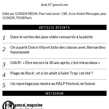
desk AT gonzai.com
Edité par GONZAÏ MEDIA. Pour tout envoi : CBE, 6 rue André Messager, pour
GONZAÏ, 75018 Paris
ARTICLES RÉCENTS
Dans le vortex des jeux vidéo consacrés à la pêche
On a parlé Dolce Vita et lutte des classes avec Bernardino
Femminielli
Gilb’R : « Être encore là 30 ans après, c’est miraculeux »
Plage de Rock : et si on allait à Saint Trop’ cet été ?
Un reportage pas neutre au PALP Festival, en Suisse
INSTAGRAM
gonzai_magazine