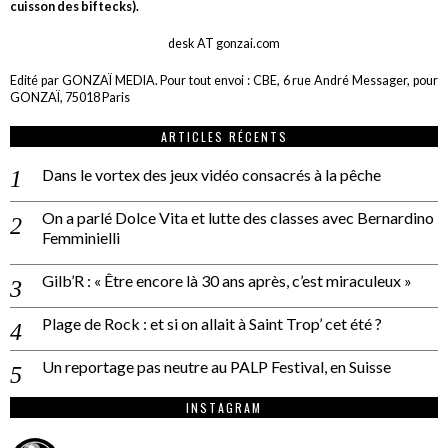
cuisson des biftecks).
desk AT gonzai.com
Edité par GONZAÏ MEDIA. Pour tout envoi : CBE, 6 rue André Messager, pour
GONZAÏ, 75018 Paris
ARTICLES RÉCENTS
Dans le vortex des jeux vidéo consacrés à la pêche
On a parlé Dolce Vita et lutte des classes avec Bernardino
Femminielli
Gilb’R : « Être encore là 30 ans après, c’est miraculeux »
Plage de Rock : et si on allait à Saint Trop’ cet été ?
Un reportage pas neutre au PALP Festival, en Suisse
INSTAGRAM