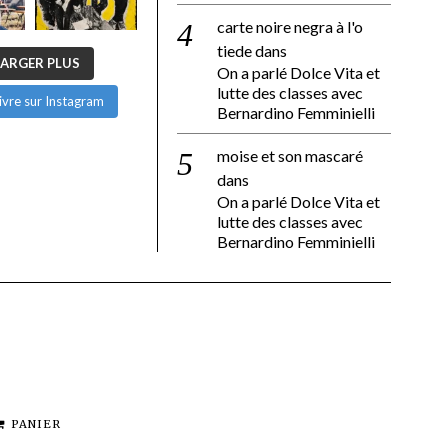
carte noire negra à l'o
tiede
dans
ARGER PLUS
On a parlé Dolce Vita et
lutte des classes avec
ivre sur Instagram
Bernardino Femminielli
moise et son mascaré
dans
On a parlé Dolce Vita et
lutte des classes avec
Bernardino Femminielli
PANIER