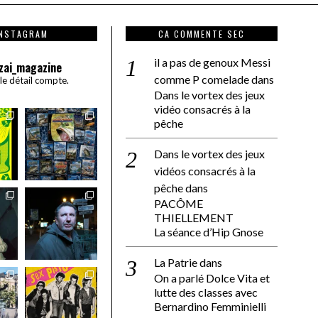
INSTAGRAM
CA COMMENTE SEC
il a pas de genoux Messi
zai_magazine
comme P comelade
dans
 le détail compte.
Dans le vortex des jeux
vidéo consacrés à la
pêche
Dans le vortex des jeux
vidéos consacrés à la
pêche
dans
PACÔME
THIELLEMENT
La séance d’Hip Gnose
La Patrie
dans
On a parlé Dolce Vita et
lutte des classes avec
Bernardino Femminielli