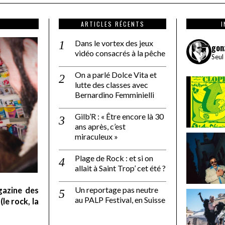
ARTICLES RÉCENTS
Dans le vortex des jeux
gon
vidéo consacrés à la pêche
Seul
On a parlé Dolce Vita et
lutte des classes avec
Bernardino Femminielli
Gilb’R : « Être encore là 30
ans après, c’est
miraculeux »
Plage de Rock : et si on
allait à Saint Trop’ cet été ?
Un reportage pas neutre
gazine des
au PALP Festival, en Suisse
le rock, la