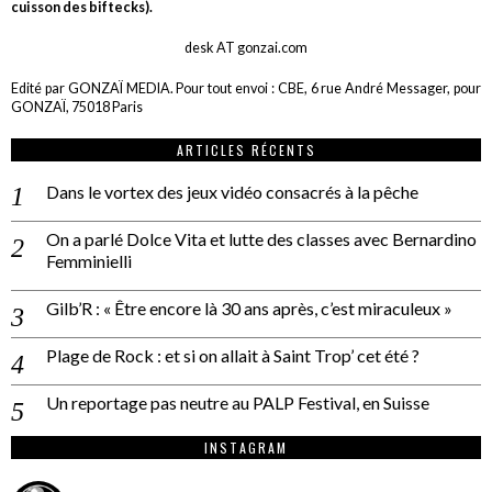
cuisson des biftecks).
desk AT gonzai.com
Edité par GONZAÏ MEDIA. Pour tout envoi : CBE, 6 rue André Messager, pour
GONZAÏ, 75018 Paris
ARTICLES RÉCENTS
Dans le vortex des jeux vidéo consacrés à la pêche
On a parlé Dolce Vita et lutte des classes avec Bernardino
Femminielli
Gilb’R : « Être encore là 30 ans après, c’est miraculeux »
Plage de Rock : et si on allait à Saint Trop’ cet été ?
Un reportage pas neutre au PALP Festival, en Suisse
INSTAGRAM