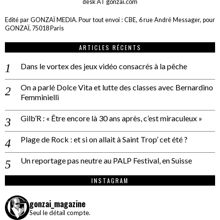
desk AT gonzai.com
Edité par GONZAÏ MEDIA. Pour tout envoi : CBE, 6 rue André Messager, pour
GONZAÏ, 75018 Paris
ARTICLES RÉCENTS
Dans le vortex des jeux vidéo consacrés à la pêche
On a parlé Dolce Vita et lutte des classes avec Bernardino
Femminielli
Gilb’R : « Être encore là 30 ans après, c’est miraculeux »
Plage de Rock : et si on allait à Saint Trop’ cet été ?
Un reportage pas neutre au PALP Festival, en Suisse
INSTAGRAM
gonzai_magazine
Seul le détail compte.