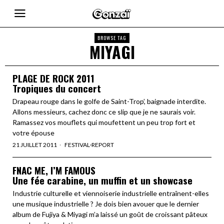
BROWSE TAG
MIYAGI
PLAGE DE ROCK 2011
Tropiques du concert
Drapeau rouge dans le golfe de Saint-Trop’, baignade interdite.
Allons messieurs, cachez donc ce slip que je ne saurais voir.
Ramassez vos mouflets qui moufettent un peu trop fort et
votre épouse
21 JUILLET 2011
FESTIVAL
·
REPORT
FNAC ME, I’M FAMOUS
Une fée carabine, un muffin et un showcase
Industrie culturelle et viennoiserie industrielle entraînent-elles
une musique industrielle ? Je dois bien avouer que le dernier
album de Fujiya & Miyagi m’a laissé un goût de croissant pâteux