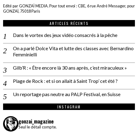
Edité par GONZAÏ MEDIA. Pour tout envoi : CBE, 6 rue André Messager, pour
GONZAÏ, 75018 Paris
ARTICLES RÉCENTS
Dans le vortex des jeux vidéo consacrés à la pêche
On a parlé Dolce Vita et lutte des classes avec Bernardino
Femminielli
Gilb’R : « Être encore là 30 ans après, c’est miraculeux »
Plage de Rock : et si on allait à Saint Trop’ cet été ?
Un reportage pas neutre au PALP Festival, en Suisse
INSTAGRAM
gonzai_magazine
Seul le détail compte.