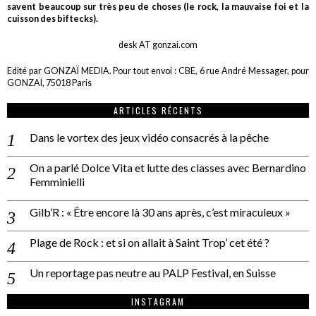
savent beaucoup sur très peu de choses (le rock, la mauvaise foi et la
cuisson des biftecks).
desk AT gonzai.com
Edité par GONZAÏ MEDIA. Pour tout envoi : CBE, 6 rue André Messager, pour
GONZAÏ, 75018 Paris
ARTICLES RÉCENTS
Dans le vortex des jeux vidéo consacrés à la pêche
On a parlé Dolce Vita et lutte des classes avec Bernardino
Femminielli
Gilb’R : « Être encore là 30 ans après, c’est miraculeux »
Plage de Rock : et si on allait à Saint Trop’ cet été ?
Un reportage pas neutre au PALP Festival, en Suisse
INSTAGRAM