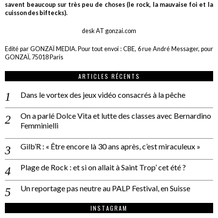
savent beaucoup sur très peu de choses (le rock, la mauvaise foi et la
cuisson des biftecks).
desk AT gonzai.com
Edité par GONZAÏ MEDIA. Pour tout envoi : CBE, 6 rue André Messager, pour
GONZAÏ, 75018 Paris
ARTICLES RÉCENTS
Dans le vortex des jeux vidéo consacrés à la pêche
On a parlé Dolce Vita et lutte des classes avec Bernardino
Femminielli
Gilb’R : « Être encore là 30 ans après, c’est miraculeux »
Plage de Rock : et si on allait à Saint Trop’ cet été ?
Un reportage pas neutre au PALP Festival, en Suisse
INSTAGRAM